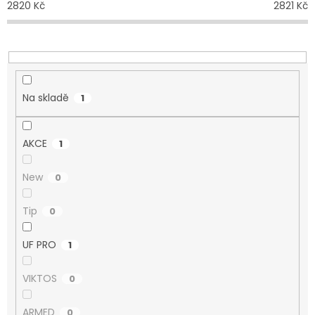
2820
Kč
2821
Kč
k
t
ů
Na skladě
1
AKCE
1
New
0
Tip
0
UF PRO
1
VIKTOS
0
ARMED
0