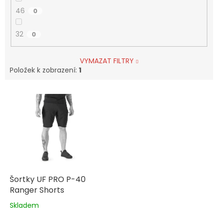
46
0
32
0
VYMAZAT FILTRY
Položek k zobrazení:
1
V
ý
p
i
s
p
r
o
d
Šortky UF PRO P-40
u
Ranger Shorts
k
Skladem
Průměrné
t
hodnocení