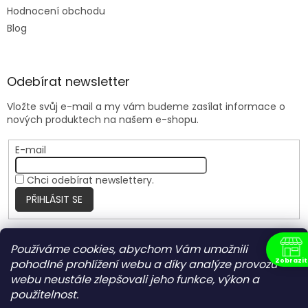
Hodnocení obchodu
Blog
Odebírat newsletter
Vložte svůj e-mail a my vám budeme zasílat informace o
nových produktech na našem e-shopu.
E-mail
Chci odebírat newslettery.
PŘIHLÁSIT SE
Používáme cookies, abychom Vám umožnili
Nite Ize Czech
Zobrazit
pohodlné prohlížení webu a díky analýze provozu
N
webu neustále zlepšovali jeho funkce, výkon a
použitelnost.