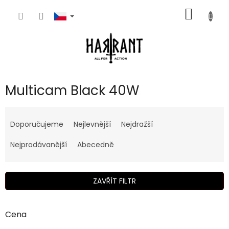
Přejít
NÁKUP
na
obsah
KOŠÍK
Multicam Black 40W
Ř
a
Doporučujeme
Nejlevnější
Nejdražší
z
e
Nejprodávanější
Abecedně
n
í
p
ZAVŘÍT FILTR
r
o
d
Cena
u