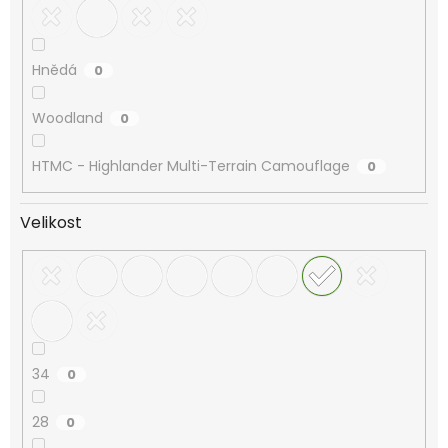
Hnědá
0
Woodland
0
HTMC - Highlander Multi-Terrain Camouflage
0
Velikost
34
0
28
0