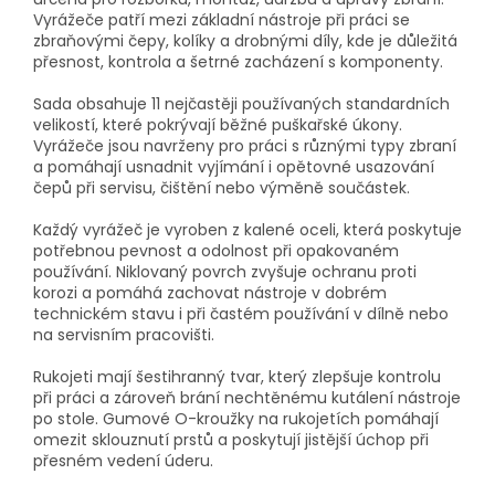
Vyrážeče patří mezi základní nástroje při práci se
zbraňovými čepy, kolíky a drobnými díly, kde je důležitá
přesnost, kontrola a šetrné zacházení s komponenty.
Sada obsahuje 11 nejčastěji používaných standardních
velikostí, které pokrývají běžné puškařské úkony.
Vyrážeče jsou navrženy pro práci s různými typy zbraní
a pomáhají usnadnit vyjímání i opětovné usazování
čepů při servisu, čištění nebo výměně součástek.
Každý vyrážeč je vyroben z kalené oceli, která poskytuje
potřebnou pevnost a odolnost při opakovaném
používání. Niklovaný povrch zvyšuje ochranu proti
korozi a pomáhá zachovat nástroje v dobrém
technickém stavu i při častém používání v dílně nebo
na servisním pracovišti.
Rukojeti mají šestihranný tvar, který zlepšuje kontrolu
při práci a zároveň brání nechtěnému kutálení nástroje
po stole. Gumové O-kroužky na rukojetích pomáhají
omezit sklouznutí prstů a poskytují jistější úchop při
přesném vedení úderu.