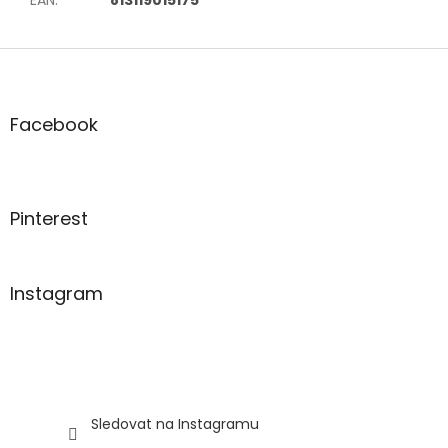
Z
á
p
a
Facebook
t
í
Pinterest
Instagram
Sledovat na Instagramu