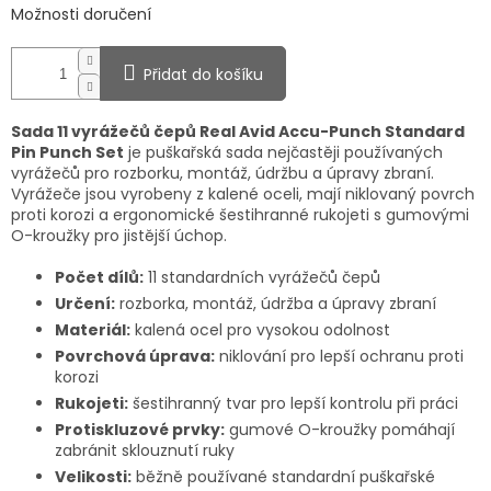
Možnosti doručení
Přidat do košíku
Sada 11 vyrážečů čepů Real Avid Accu-Punch Standard
Pin Punch Set
je puškařská sada nejčastěji používaných
vyrážečů pro rozborku, montáž, údržbu a úpravy zbraní.
Vyrážeče jsou vyrobeny z kalené oceli, mají niklovaný povrch
proti korozi a ergonomické šestihranné rukojeti s gumovými
O-kroužky pro jistější úchop.
Počet dílů:
11 standardních vyrážečů čepů
Určení:
rozborka, montáž, údržba a úpravy zbraní
Materiál:
kalená ocel pro vysokou odolnost
Povrchová úprava:
niklování pro lepší ochranu proti
korozi
Rukojeti:
šestihranný tvar pro lepší kontrolu při práci
Protiskluzové prvky:
gumové O-kroužky pomáhají
zabránit sklouznutí ruky
Velikosti:
běžně používané standardní puškařské