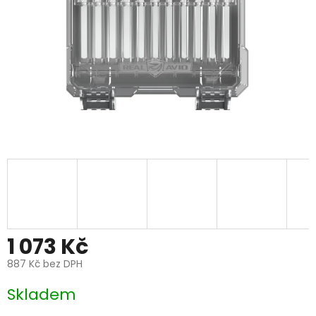
1 073 Kč
887 Kč bez DPH
Měrná
Skladem
cena: