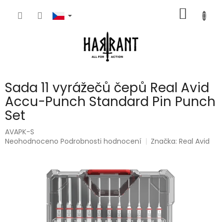
Přejít
NÁKUP
na
obsah
KOŠÍK
Sada 11 vyrážečů čepů Real Avid
Accu-Punch Standard Pin Punch
Set
AVAPK-S
Průměrné
Neohodnoceno
Podrobnosti hodnocení
Značka:
Real Avid
hodnocení
produktu
je
0,0
z
5
hvězdiček.