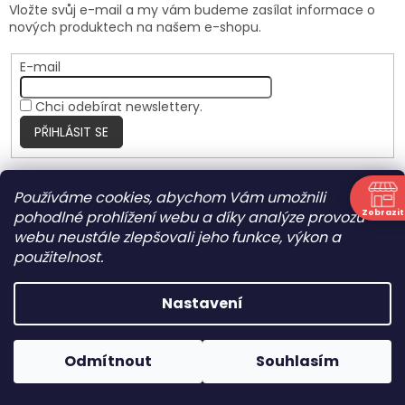
Vložte svůj e-mail a my vám budeme zasílat informace o
nových produktech na našem e-shopu.
E-mail
Chci odebírat newslettery.
PŘIHLÁSIT SE
Používáme cookies, abychom Vám umožnili
Nite Ize Czech
Zobrazit
pohodlné prohlížení webu a díky analýze provozu
N
webu neustále zlepšovali jeho funkce, výkon a
použitelnost.
Vytvořil Shoptet
Nastavení
Copyright 2026
HARRANT
. Všechna práva vyhrazena.
Odmítnout
Souhlasím
Upravit nastavení cookies