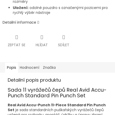
rozměry
Uložení:
odolné pouzdro s označenými pozicemi pro
rychlý výběr nástroje
Detailní informace
ZEPTAT SE
HLÍDAT
SDÍLET
Popis
Hodnocení
Značka
Detailní popis produktu
Sada 11 vyrážečů čepů Real Avid Accu-
Punch Standard Pin Punch Set
Real Avid Accu-Punch 11-Piece Standard Pin Punch
Set
je sada standardních puškařských vyrážečů čepů
určená pro rozborku, montáž, údržbu a úpravy zbraní.