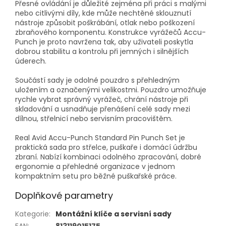
Přesné ovládání je důležité zejména při práci s malými
nebo citlivými díly, kde může nechtěné sklouznutí
nástroje způsobit poškrábání, otlak nebo poškození
zbraňového komponentu. Konstrukce vyrážečů Accu-
Punch je proto navržena tak, aby uživateli poskytla
dobrou stabilitu a kontrolu při jemných i silnějších
úderech.
Součástí sady je odolné pouzdro s přehledným
uložením a označenými velikostmi. Pouzdro umožňuje
rychle vybrat správný vyrážeč, chrání nástroje při
skladování a usnadňuje přenášení celé sady mezi
dílnou, střelnicí nebo servisním pracovištěm.
Real Avid Accu-Punch Standard Pin Punch Set je
praktická sada pro střelce, puškaře i domácí údržbu
zbraní. Nabízí kombinaci odolného zpracování, dobré
ergonomie a přehledné organizace v jednom
kompaktním setu pro běžné puškařské práce.
Doplňkové parametry
Kategorie
:
Montážní klíče a servisní sady
EAN
:
813119015175