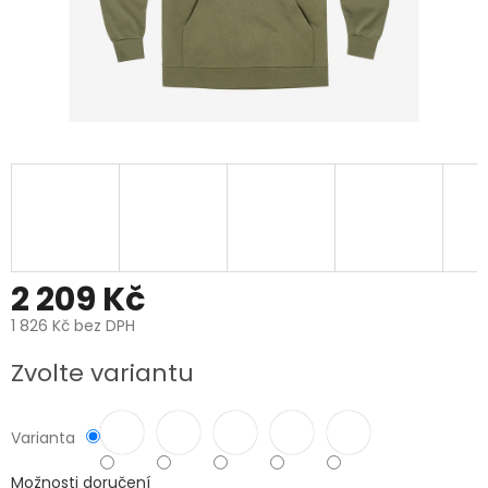
2 209 Kč
1 826 Kč bez DPH
Měrná
Zvolte variantu
cena:
Varianta
Možnosti doručení