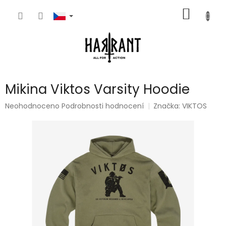
Přejít
NÁKUP
na
obsah
KOŠÍK
Mikina Viktos Varsity Hoodie
Průměrné
Neohodnoceno
Podrobnosti hodnocení
Značka:
VIKTOS
hodnocení
produktu
je
0,0
z
5
hvězdiček.