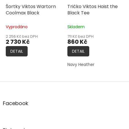
Šortky Viktos Wartorn
Tričko Viktos Hoist the
Coolmax Black
Black Tee
Vyprodáno
Skladem
2 256 Kč bez DPH
711 Kč bez DPH
2 730 Kč
860 Kč
DETAIL
DETAIL
Navy Heather
Z
á
p
a
Facebook
t
í