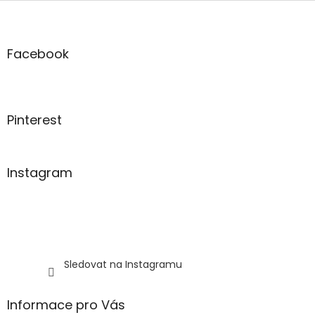
Z
á
p
a
Facebook
t
í
Pinterest
Instagram
Sledovat na Instagramu
Informace pro Vás