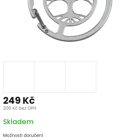
249 Kč
206 Kč bez DPH
Měrná
Skladem
cena:
Možnosti doručení