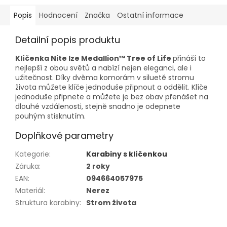
Popis
Hodnocení
Značka
Ostatní informace
Detailní popis produktu
Klíčenka Nite Ize Medallion™ Tree of Life
přináší to
nejlepší z obou světů a nabízí nejen eleganci, ale i
užitečnost. Díky dvěma komorám v siluetě stromu
života můžete klíče jednoduše připnout a oddělit. Klíče
jednoduše připnete a můžete je bez obav přenášet na
dlouhé vzdálenosti, stejně snadno je odepnete
pouhým stisknutím.
Doplňkové parametry
Kategorie
:
Karabiny s klíčenkou
Záruka
:
2 roky
EAN
:
094664057975
Materiál
:
Nerez
Struktura karabiny
:
Strom života