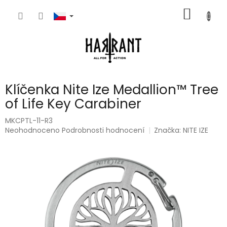
Přejít
NÁKUP
na
obsah
KOŠÍK
Klíčenka Nite Ize Medallion™ Tree
of Life Key Carabiner
MKCPTL-11-R3
Průměrné
Neohodnoceno
Podrobnosti hodnocení
Značka:
NITE IZE
hodnocení
produktu
je
0,0
z
5
hvězdiček.