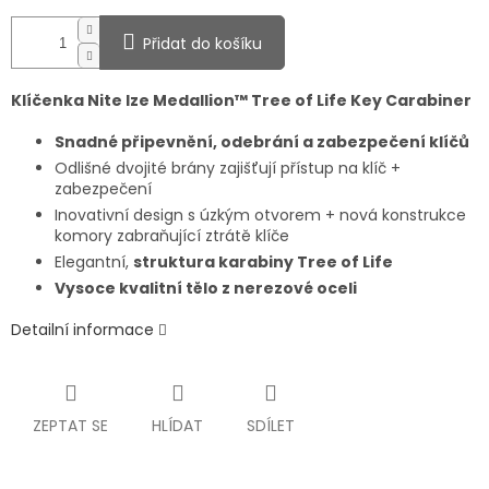
Přidat do košíku
Klíčenka Nite Ize Medallion™ Tree of Life Key Carabiner
Snadné připevnění, odebrání a zabezpečení klíčů
Odlišné dvojité brány zajišťují přístup na klíč +
zabezpečení
Inovativní design s úzkým otvorem + nová konstrukce
komory zabraňující ztrátě klíče
Elegantní,
struktura karabiny Tree of Life
Vysoce kvalitní tělo z nerezové oceli
Detailní informace
ZEPTAT SE
HLÍDAT
SDÍLET