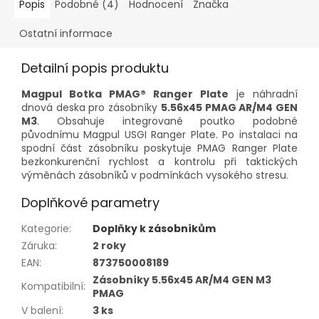
Popis
Podobné (4)
Hodnocení
Značka
Ostatní informace
Detailní popis produktu
Magpul Botka PMAG® Ranger Plate
je náhradní
dnová deska pro zásobníky
5.56x45 PMAG AR/M4 GEN
M3
. Obsahuje integrované poutko podobné
původnímu Magpul USGI Ranger Plate. Po instalaci na
spodní část zásobníku poskytuje PMAG Ranger Plate
bezkonkurenční rychlost a kontrolu při taktických
výměnách zásobníků v podmínkách vysokého stresu.
Doplňkové parametry
Kategorie
:
Doplňky k zásobníkům
Záruka
:
2 roky
EAN
:
873750008189
Zásobníky 5.56x45 AR/M4 GEN M3
Kompatibilní
:
PMAG
V balení
:
3 ks