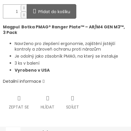
Přidat do košíku
Magpul Botka PMAG® Ranger Plate™ – AR/M4 GEN M3™,
3 Pack
Navrženo pro zlepšení ergonomie, zajištění jistější
kontroly a zároveň ochranu proti nárazům
Je odolný jako zásobník PMAG, na který se instaluje
3 ks v balení
Vyrobeno v USA
Detailní informace
ZEPTAT SE
HLÍDAT
SDÍLET