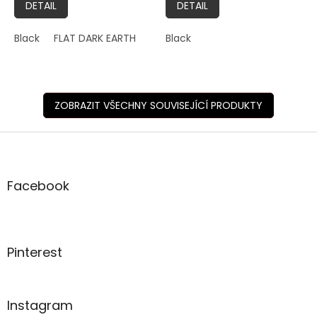
DETAIL
DETAIL
Black
FLAT DARK EARTH
Black
ZOBRAZIT VŠECHNY SOUVISEJÍCÍ PRODUKTY
Z
á
p
a
Facebook
t
í
Pinterest
Instagram