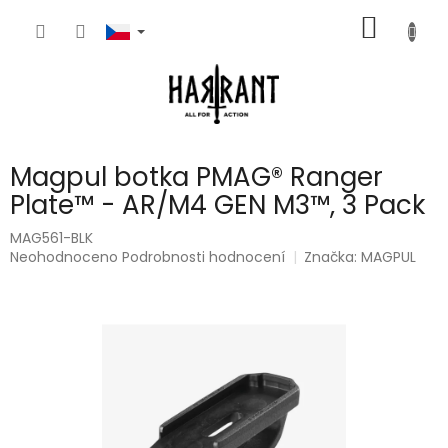
Přejít
NÁKUP
na
obsah
KOŠÍK
Magpul botka PMAG® Ranger
Plate™ - AR/M4 GEN M3™, 3 Pack
MAG561-BLK
Průměrné
Neohodnoceno
Podrobnosti hodnocení
Značka:
MAGPUL
hodnocení
produktu
je
0,0
z
5
hvězdiček.