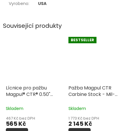
Vyrobeno
:
USA
Související produkty
BESTSELLER
Lícnice pro pažbu
Pažba Magpul CTR
Magpul® CTR® 0.50"
Carbine Stock - Mil-
Cheek Riser
Spec
Skladem
Skladem
467 Kč bez DPH
1 773 Kč bez DPH
565 Kč
2 145 Kč