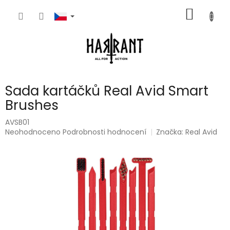
Přejít
NÁKUP
na
obsah
KOŠÍK
Sada kartáčků Real Avid Smart
Brushes
AVSB01
Průměrné
Neohodnoceno
Podrobnosti hodnocení
Značka:
Real Avid
hodnocení
produktu
je
0,0
z
5
hvězdiček.