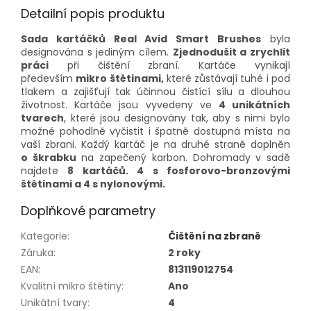
Detailní popis produktu
Sada kartáčků Real Avid Smart Brushes
byla
designována s jediným cílem.
Zjednodušit a zrychlit
práci
při čištění zbraní. Kartáče vynikají
především
mikro štětinami,
které zůstávají tuhé i pod
tlakem a zajišťují tak účinnou čistící sílu a dlouhou
životnost. Kartáče jsou vyvedeny ve
4 unikátních
tvarech
, které jsou designovány tak, aby s nimi bylo
možné pohodlně vyčistit i špatně dostupná místa na
vaší zbrani. Každý kartáč je na druhé straně doplněn
o škrabku
na zapečený karbon. Dohromady v sadě
najdete
8 kartáčů. 4 s fosforovo-bronzovými
štětinami a 4 s nylonovými.
Doplňkové parametry
Kategorie
:
Čištění na zbraně
Záruka
:
2 roky
EAN
:
813119012754
Kvalitní mikro štětiny
:
Ano
Unikátní tvary
:
4