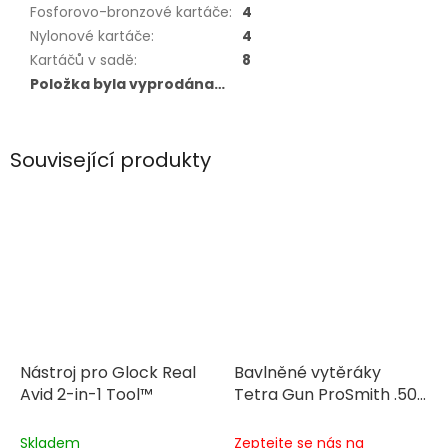
Fosforovo-bronzové kartáče
:
4
Nylonové kartáče
:
4
Kartáčů v sadě
:
8
Položka byla vyprodána…
Související produkty
Nástroj pro Glock Real
Bavlněné vytěráky
Avid 2-in-1 Tool™
Tetra Gun ProSmith .50
Cal., 12GA, 16GA
Skladem
Zeptejte se nás na