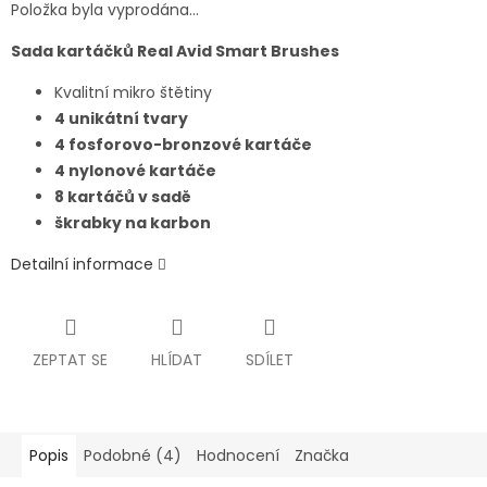
Položka byla vyprodána…
Sada kartáčků Real Avid Smart Brushes
Kvalitní mikro štětiny
4 unikátní tvary
4 fosforovo-bronzové kartáče
4 nylonové kartáče
8 kartáčů v sadě
škrabky na karbon
Detailní informace
ZEPTAT SE
HLÍDAT
SDÍLET
Popis
Podobné (4)
Hodnocení
Značka