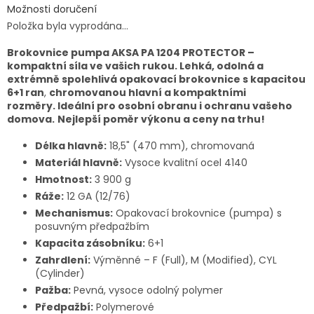
Možnosti doručení
Položka byla vyprodána…
Brokovnice pumpa AKSA PA 1204 PROTECTOR –
kompaktní síla ve vašich rukou.
Lehká, odolná a
extrémně spolehlivá opakovací brokovnice s kapacitou
6+1 ran
,
c
hromovanou hlavní a kompaktními
rozměry. Ideální pro osobní obranu i ochranu vašeho
domova.
Nejlepší poměr výkonu a ceny na trhu!
Délka hlavně:
18,5" (470 mm), chromovaná
Materiál hlavně:
Vysoce kvalitní ocel 4140
Hmotnost:
3 900 g
Ráže:
12 GA (12/76)
Mechanismus:
Opakovací brokovnice (pumpa) s
posuvným předpažbím
Kapacita zásobníku:
6+1
Zahrdlení:
Výměnné – F (Full), M (Modified), CYL
(Cylinder)
Pažba:
Pevná, vysoce odolný polymer
Předpažbí:
Polymerové