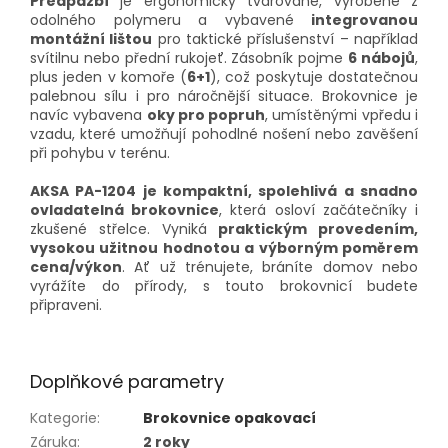
Předpažbí
je ergonomicky tvarované, vyrobené z
odolného polymeru a vybavené
integrovanou
montážní lištou
pro taktické příslušenství – například
svítilnu nebo přední rukojeť. Zásobník pojme
6 nábojů
,
plus jeden v komoře (
6+1
), což poskytuje dostatečnou
palebnou sílu i pro náročnější situace. Brokovnice je
navíc vybavena
oky pro popruh
, umístěnými vpředu i
vzadu, které umožňují pohodlné nošení nebo zavěšení
při pohybu v terénu.
AKSA PA-1204 je kompaktní, spolehlivá a snadno
ovladatelná brokovnice
, která osloví začátečníky i
zkušené střelce. Vyniká
praktickým provedením,
vysokou užitnou hodnotou a výborným poměrem
cena/výkon
. Ať už trénujete, bráníte domov nebo
vyrážíte do přírody, s touto brokovnicí budete
připraveni.
Doplňkové parametry
Kategorie
:
Brokovnice opakovací
Záruka
:
2 roky