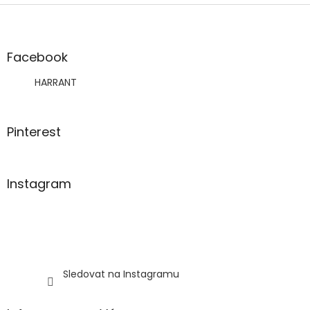
Z
á
p
a
Facebook
t
HARRANT
í
Pinterest
Instagram
Sledovat na Instagramu