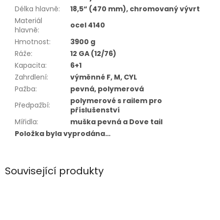
Délka hlavně
:
18,5“ (470 mm), chromovaný vývrt
Materiál
ocel 4140
hlavně
:
Hmotnost
:
3900 g
Ráže
:
12 GA (12/76)
Kapacita
:
6+1
Zahrdlení
:
výměnné F, M, CYL
Pažba
:
pevná, polymerová
polymerové s railem pro
Předpažbí
:
příslušenství
Mířidla
:
muška pevná a Dove tail
Položka byla vyprodána…
Související produkty