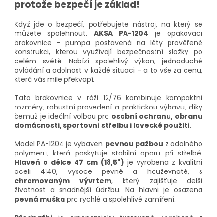
protože bezpečí je základ!
Když jde o bezpečí, potřebujete nástroj, na který se
můžete spolehnout.
AKSA PA-1204
je opakovací
brokovnice - pumpa postavená na léty prověřené
konstrukci, kterou využívají bezpečnostní složky po
celém světě. Nabízí spolehlivý výkon, jednoduché
ovládání a odolnost v každé situaci – a to vše za cenu,
která vás mile překvapí.
Tato brokovnice v ráži 12/76 kombinuje kompaktní
rozměry, robustní provedení a praktickou výbavu, díky
čemuž je ideální volbou pro
osobní ochranu, obranu
domácnosti, sportovní střelbu i lovecké použití
.
Model PA-1204 je vybaven
pevnou pažbou
z odolného
polymeru, která poskytuje stabilní oporu při střelbě.
Hlaveň o délce 47 cm (18,5")
je vyrobena z kvalitní
oceli 4140, vysoce pevné a houževnaté, s
chromovaným vývrtem
, který zajišťuje delší
životnost a snadnější údržbu. Na hlavni je osazena
pevná muška
pro rychlé a spolehlivé zamíření.