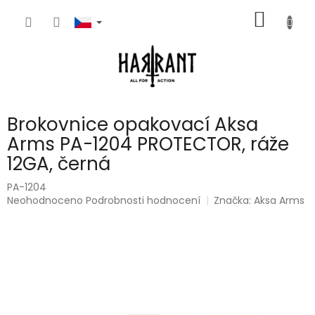
Přejít
NÁKUP
na
obsah
KOŠÍK
Brokovnice opakovací Aksa
Arms PA-1204 PROTECTOR, ráže
12GA, černá
PA-1204
Průměrné
Neohodnoceno
Podrobnosti hodnocení
Značka:
Aksa Arms
hodnocení
produktu
je
0,0
z
5
hvězdiček.