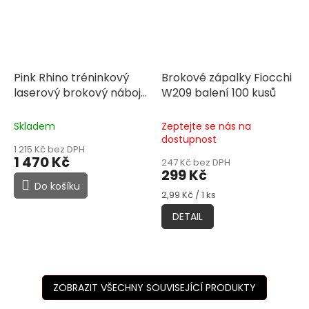
Pink Rhino tréninkový
Brokové zápalky Fiocchi
laserový brokový náboj
W209 balení 100 kusů
MANTIS 12 Gauge
Skladem
Zeptejte se nás na
dostupnost
1 215 Kč bez DPH
1 470 Kč
247 Kč bez DPH
299 Kč
Do košíku
Měrná
2,99 Kč / 1 ks
cena:
DETAIL
ZOBRAZIT VŠECHNY SOUVISEJÍCÍ PRODUKTY