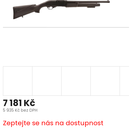
7 181 Kč
5 935 Kč bez DPH
Měrná
Zeptejte se nás na dostupnost
cena: