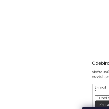
Odebíra
Vložte sv
nových p
E-mail
Chci 
PŘIHLÁ