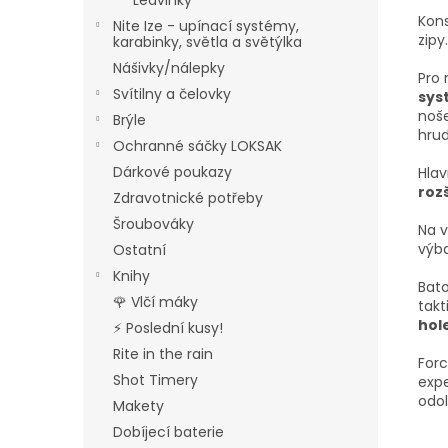
Ledvinky
Kon
Nite Ize - upínací systémy,
zipy.
karabinky, světla a světýlka
Nášivky/nálepky
Pro 
Svítilny a čelovky
sy
noš
Brýle
hrud
Ochranné sáčky LOKSAK
Dárkové poukazy
Hlav
roz
Zdravotnické potřeby
Šroubováky
Na v
výb
Ostatní
Knihy
Bat
🌹 Vlčí máky
takt
hol
⚡ Poslední kusy!
Rite in the rain
Forc
Shot Timery
expe
odol
Makety
Dobíjecí baterie