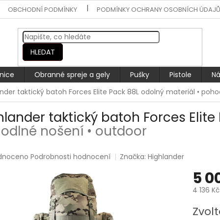
OBCHODNÍ PODMÍNKY
PODMÍNKY OCHRANY OSOBNÍCH ÚDAJ
HLEDAT
nice
Obranné spreje a gely
Pušky
Pistole
Ná
nder taktický batoh Forces Elite Pack 88L
odolný materiál • poho
hlander taktický batoh Forces Elite
odlné nošení • outdoor
rné
dnoceno
Podrobnosti hodnocení
Značka:
Highlander
ení
5 0
tu
4 136 K
Měrná
Zvolt
cena: