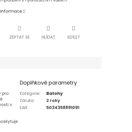
mpatibilní s hydratačním vakem
í informace
ZEPTAT SE
HLÍDAT
SDÍLET
Doplňkové parametry
ý pro
Kategorie
:
Batohy
ké
Záruka
:
2 roky
vosti v
EAN
:
5034358891091
 poskytuje