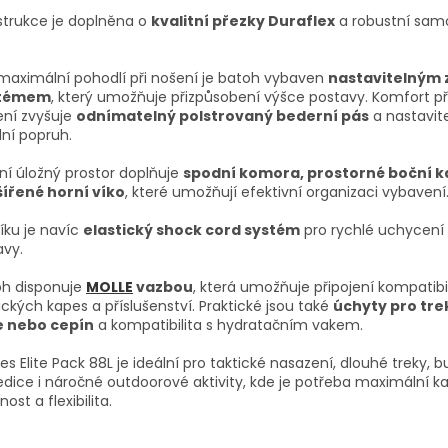
strukce je doplněna o
kvalitní přezky Duraflex
a robustní sam
maximální pohodlí při nošení je batoh vybaven
nastavitelným
stémem
, který umožňuje přizpůsobení výšce postavy. Komfort př
ení zvyšuje
odnímatelný polstrovaný bederní pás
a nastavit
ní popruh.
ní úložný prostor doplňuje
spodní komora, prostorné boční k
šířené horní víko
, které umožňují efektivní organizaci vybavení
íku je navíc
elastický shock cord systém
pro rychlé uchycení 
avy.
oh disponuje
MOLLE
vazbou
, která umožňuje připojení kompatibi
ických kapes a příslušenství. Praktické jsou také
úchyty pro tre
e nebo cepín
a kompatibilita s hydratačním vakem.
es Elite Pack 88L je ideální pro taktické nasazení, dlouhé treky, b
dice i náročné outdoorové aktivity, kde je potřeba maximální ka
nost a flexibilita.