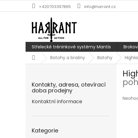
Přejít
+420703397865
info@harrant.cz
na
obsah
Střelecké tréninkové systémy Mantis
Brokov
Domů
Batohy a brašny
Batohy
Highla
P
Hig
o
s
poh
Kontakty, adresa, otevírací
t
doba prodejny
r
Průmě
Neoho
a
Kontaktní informace
hodnoc
n
produk
n
je
í
0,0
Přeskočit
p
z
Kategorie
kategorie
5
a