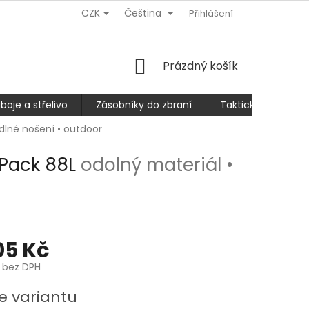
CZK
Čeština
Ů
REKLAMACE NEBO VRÁCENÍ/VÝMĚNA ZBOŽÍ
Přihlášení
SLEVA 10% PRO
NÁKUPNÍ
Prázdný košík
KOŠÍK
boje a střelivo
Zásobníky do zbraní
Taktické kalhoty
dlné nošení • outdoor
 Pack 88L
odolný materiál •
05 Kč
č bez DPH
e variantu