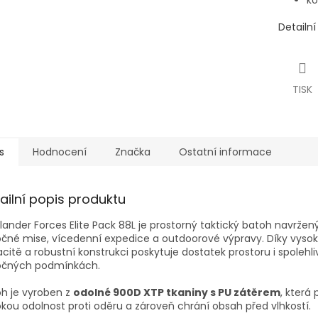
ko
Detailn
TISK
s
Hodnocení
Značka
Ostatní informace
ailní popis produktu
lander Forces Elite Pack 88L je prostorný taktický batoh navržen
čné mise, vícedenní expedice a outdoorové výpravy. Díky vyso
citě a robustní konstrukci poskytuje dostatek prostoru i spolehli
očných podmínkách.
h je vyroben z
odolné 900D XTP tkaniny s PU zátěrem
, která
kou odolnost proti oděru a zároveň chrání obsah před vlhkostí.