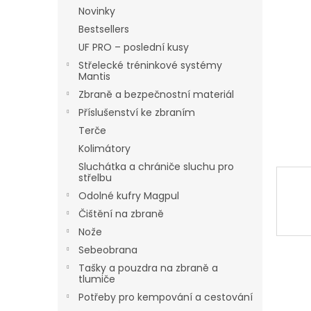
hvězdič
n
Novinky
e
Bestsellers
l
UF PRO – poslední kusy
Střelecké tréninkové systémy
Mantis
Zbraně a bezpečnostní materiál
Příslušenství ke zbraním
Terče
Kolimátory
Sluchátka a chrániče sluchu pro
střelbu
Odolné kufry Magpul
Čištění na zbraně
Nože
Sebeobrana
Tašky a pouzdra na zbraně a
tlumiče
Potřeby pro kempování a cestování