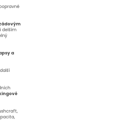
oopravné
 zádovým
i delším
elný
apsy a
.
další
lních
kingové
ushcraft,
pacita,