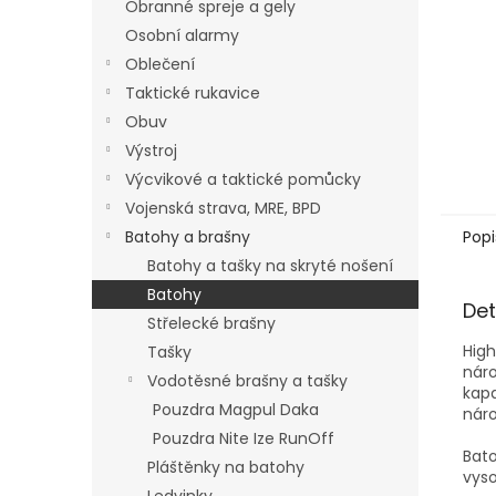
Obranné spreje a gely
Osobní alarmy
Oblečení
Taktické rukavice
Obuv
Výstroj
Výcvikové a taktické pomůcky
Vojenská strava, MRE, BPD
Batohy a brašny
Popi
Batohy a tašky na skryté nošení
Batohy
Det
Střelecké brašny
High
Tašky
náro
Vodotěsné brašny a tašky
kapa
Pouzdra Magpul Daka
nár
Pouzdra Nite Ize RunOff
Bato
Pláštěnky na batohy
vyso