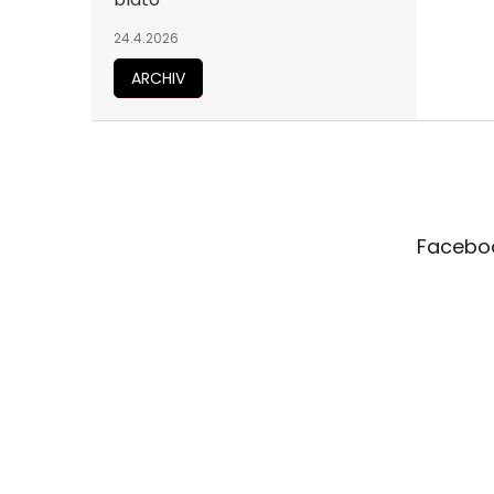
24.4.2026
ARCHIV
Z
á
p
a
t
Facebo
í