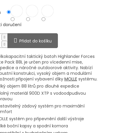
a
i doručení
Přidat do košíku
lkokapacitní taktický batoh Highlander Forces
ite Pack 88L je určen pro vícedenní mise,
pedice a náročné outdoorové aktivity. Nabízí
bustní konstrukci, vysoký objem a modulární
žnosti připojení vybavení díky
MOLLE
systému.
lký objem 88 litrů pro dlouhé expedice
olný materiál 900D XTP s vodoodpudivou
pravou
stavitelný zádový systém pro maximální
mfort
LLE systém pro připevnění další výstroje
lké boční kapsy a spodní komora