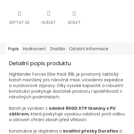
ZEPTAT SE
HLÍDAT
SDÍLET
Popis
Hodnocení
Značka
Ostatní informace
Detailní popis produktu
Highlander Forces Elite Pack 88L je prostorný taktický
batoh navržený pro náročné mise, vícedenní expedice
a outdoorové výpravy. Díky vysoké kapacitě a robustní
konstrukci poskytuje dostatek prostoru i spolehlivosti v
náročných podmínkách.
Batoh je vyroben z
odolné 900D XTP tkaniny s PU
zátěrem
, která poskytuje vysokou odolnost proti oděru
a zároveň chrání obsah před vlhkostí.
Konstrukce je doplněna o
kvalitní přezky Duraflex
a