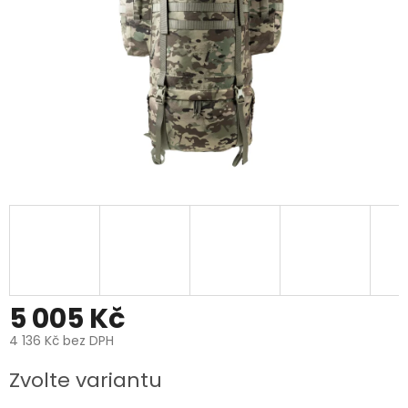
5 005 Kč
4 136 Kč bez DPH
Měrná
Zvolte variantu
cena: