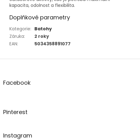
kapacita, odolnost a flexibilita.
Doplňkové parametry
Kategorie
:
Batohy
Záruka
:
2 roky
EAN
:
5034358891077
Z
á
p
a
Facebook
t
í
Pinterest
Instagram