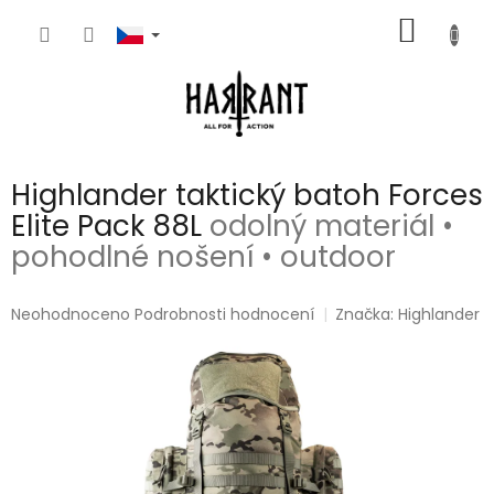
Přejít
NÁKUP
na
obsah
KOŠÍK
Highlander taktický batoh Forces
Elite Pack 88L
odolný materiál •
pohodlné nošení • outdoor
Průměrné
Neohodnoceno
Podrobnosti hodnocení
Značka:
Highlander
hodnocení
produktu
je
0,0
z
5
hvězdiček.