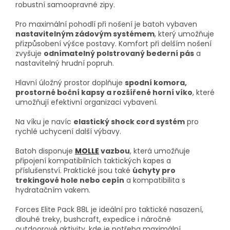
robustní samoopravné zipy.
Pro maximální pohodlí při nošení je batoh vybaven
nastavitelným zádovým systémem
, který umožňuje
přizpůsobení výšce postavy. Komfort při delším nošení
zvyšuje
odnímatelný polstrovaný bederní pás
a
nastavitelný hrudní popruh.
Hlavní úložný prostor doplňuje
spodní komora,
prostorné boční kapsy a rozšířené horní víko
, které
umožňují efektivní organizaci vybavení.
Na víku je navíc
elastický shock cord systém
pro
rychlé uchycení další výbavy.
Batoh disponuje
MOLLE
vazbou
, která umožňuje
připojení kompatibilních taktických kapes a
příslušenství. Praktické jsou také
úchyty pro
trekingové hole nebo cepín
a kompatibilita s
hydratačním vakem.
Forces Elite Pack 88L je ideální pro taktické nasazení,
dlouhé treky, bushcraft, expedice i náročné
outdoorové aktivity, kde je potřeba maximální