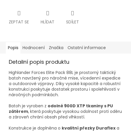
ZEPTAT SE
HLÍDAT
SDÍLET
Popis
Hodnocení
Značka
Ostatní informace
Detailní popis produktu
Highlander Forces Elite Pack 88L je prostorný taktický
batoh navržený pro náročné mise, vícedenní expedice
a outdoorové výpravy. Díky vysoké kapacitě a robustní
konstrukci poskytuje dostatek prostoru i spolehlivosti v
náročných podmínkách.
Batoh je vyroben z
odolné 900D XTP tkaniny s PU
zátěrem
, která poskytuje vysokou odolnost proti oděru
a zároveň chrání obsah před vlhkostí.
Konstrukce je doplněna o
kvalitní přezky Duraflex
a