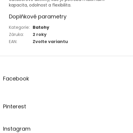
kapacita, odolnost a flexibilita.
Doplňkové parametry
Kategorie
:
Batohy
Záruka
:
2 roky
EAN
:
Zvolte variantu
Z
á
p
a
Facebook
t
í
Pinterest
Instagram