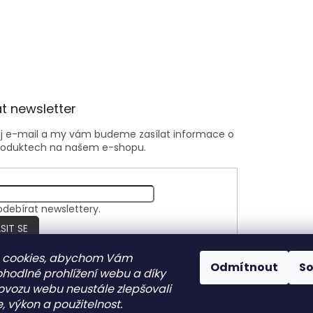
t newsletter
ůj e-mail a my vám budeme zasílat informace o
roduktech na našem e-shopu.
odebírat newslettery.
SIT SE
 cookies, abychom Vám
Odmítnout
S
ohodlné prohlížení webu a díky
Nite Ize Czech
ovozu webu neustále zlepšovali
, výkon a použitelnost.