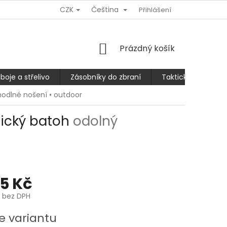
CZK
Čeština
Ů
REKLAMACE NEBO VRÁCENÍ/VÝMĚNA ZBOŽÍ
Přihlášení
SLEVA 10% PRO
NÁKUPNÍ
Prázdný košík
KOŠÍK
boje a střelivo
Zásobníky do zbraní
Taktické kalhoty
hodlné nošení • outdoor
tický batoh
odolný
05 Kč
č bez DPH
e variantu