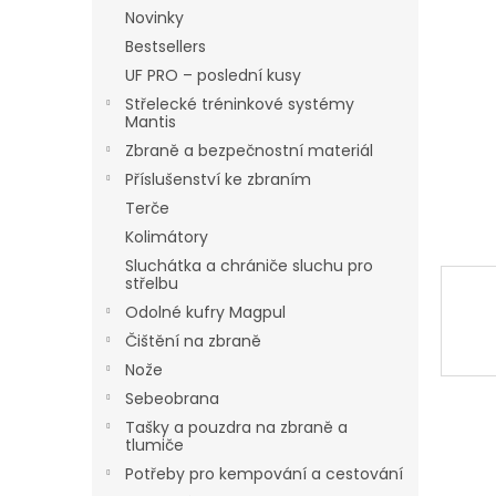
hvězdič
n
Novinky
e
Bestsellers
l
UF PRO – poslední kusy
Střelecké tréninkové systémy
Mantis
Zbraně a bezpečnostní materiál
Příslušenství ke zbraním
Terče
Kolimátory
Sluchátka a chrániče sluchu pro
střelbu
Odolné kufry Magpul
Čištění na zbraně
Nože
Sebeobrana
Tašky a pouzdra na zbraně a
tlumiče
Potřeby pro kempování a cestování