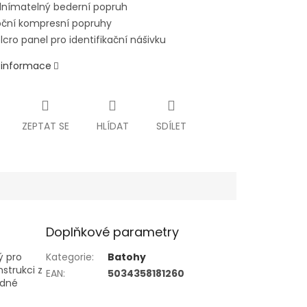
nímatelný bederní popruh
ční kompresní popruhy
lcro panel pro identifikační nášivku
í informace
ZEPTAT SE
HLÍDAT
SDÍLET
Doplňkové parametry
ý pro
Kategorie
:
Batohy
nstrukci z
EAN
:
5034358181260
edné