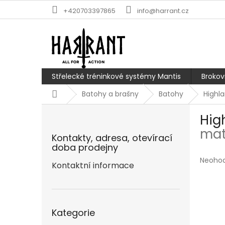
Přejít
+420703397865
info@harrant.cz
na
obsah
Střelecké tréninkové systémy Mantis
Brokov
Domů
Batohy a brašny
Batohy
Highl
P
Hig
o
s
mat
Kontakty, adresa, otevírací
t
doba prodejny
r
Průmě
Neoho
a
Kontaktní informace
hodnoc
n
produk
n
je
í
0,0
Přeskočit
p
z
Kategorie
kategorie
5
a