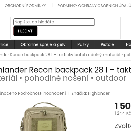
OBCHODNÍ PODMÍNKY
PODMÍNKY OCHRANY OSOBNÍCH ÚDAJ
HLEDAT
nice
Obranné spreje a gely
Pušky
Pistole
Ná
ander Recon backpack 28 l – taktický batoh
odolný materiál • po
hlander Recon backpack 28 l – tak
eriál • pohodlné nošení • outdoor
rné
dnoceno
Podrobnosti hodnocení
Značka:
Highlander
ení
1 5
tu
1 244 K
Měrná
Zvolt
cena: