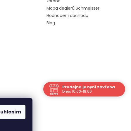
zbraně
Mapa dealerů Schmeisser
Hodnocení obchodu
Blog
Prodejna je nyní zavřena
Dnes 10:00-18:00
Skrýt
Navštivte nás osobně
Čas
ouhlasím
Po
10:00 - 17:00
Út
10:00 - 17:00
St
10:00 - 17:00