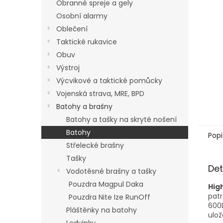
Obranné spreje a gely
Osobní alarmy
Oblečení
Taktické rukavice
Obuv
Výstroj
Výcvikové a taktické pomůcky
Vojenská strava, MRE, BPD
Batohy a brašny
Batohy a tašky na skryté nošení
Batohy
Popi
Střelecké brašny
Tašky
Det
Vodotěsné brašny a tašky
Pouzdra Magpul Daka
Hig
patr
Pouzdra Nite Ize RunOff
600
Pláštěnky na batohy
ulož