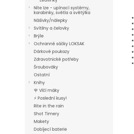
Ledvinky
Nite Ize - upínací systémy,
karabinky, světla a světýlka
Nášivky/nálepky
Svítilny a čelovky
Brýle
Ochranné sáčky LOKSAK
Dárkové poukazy
Zdravotnické potřeby
Šroubováky
Ostatní
Knihy
🌹 Vlčí máky
⚡ Poslední kusy!
Rite in the rain
Shot Timery
Makety
Dobíjecí baterie