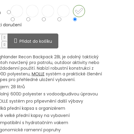
a
i doručení
Přidat do košíku
ghlander Recon Backpack 28L je odolný taktický
toh navržený pro patrolu, outdoor aktivity nebo
ždodenní použití. Nabízí robustní konstrukci z
0D polyesteru,
MOLLE
systém a praktické členění
pes pro přehledné uložení vybavení.
jem: 28 litrů
olný 600D polyester s vodoodpudivou úpravou
LLE systém pro připevnění další výbavy
lká přední kapsa s organizérem
ě velké přední kapsy na vybavení
mpatibilní s hydratačním vakem
gonomické ramenní popruhy