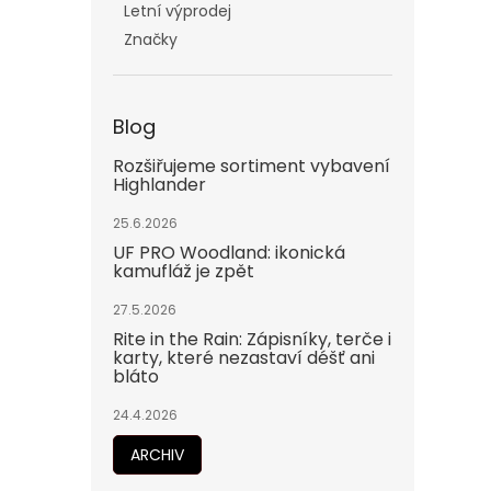
Letní výprodej
Značky
Blog
Rozšiřujeme sortiment vybavení
Highlander
25.6.2026
UF PRO Woodland: ikonická
kamufláž je zpět
27.5.2026
Rite in the Rain: Zápisníky, terče i
karty, které nezastaví déšť ani
bláto
24.4.2026
ARCHIV