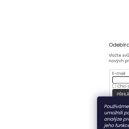
Odebíra
Vložte sv
nových p
E-mail
Chci 
PŘIHLÁ
Používáme
umožnili p
analýze pr
jeho funkce