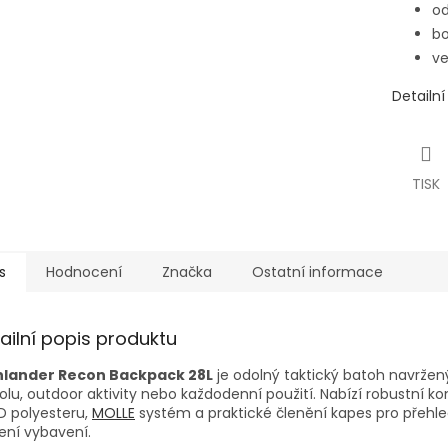
od
bo
ve
Detailn
TISK
s
Hodnocení
Značka
Ostatní informace
ailní popis produktu
hlander Recon Backpack 28L
je odolný taktický batoh navržen
olu, outdoor aktivity nebo každodenní použití. Nabízí robustní ko
D polyesteru,
MOLLE
systém a praktické členění kapes pro přehl
ení vybavení.