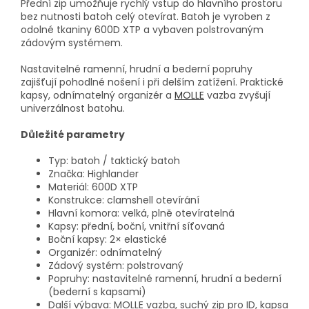
Přední zip umožňuje rychlý vstup do hlavního prostoru
bez nutnosti batoh celý otevírat. Batoh je vyroben z
odolné tkaniny 600D XTP a vybaven polstrovaným
zádovým systémem.
Nastavitelné ramenní, hrudní a bederní popruhy
zajišťují pohodlné nošení i při delším zatížení. Praktické
kapsy, odnímatelný organizér a
MOLLE
vazba zvyšují
univerzálnost batohu.
Důležité parametry
Typ: batoh / taktický batoh
Značka: Highlander
Materiál: 600D XTP
Konstrukce: clamshell otevírání
Hlavní komora: velká, plně otevíratelná
Kapsy: přední, boční, vnitřní síťovaná
Boční kapsy: 2× elastické
Organizér: odnímatelný
Zádový systém: polstrovaný
Popruhy: nastavitelné ramenní, hrudní a bederní
(bederní s kapsami)
Další výbava: MOLLE vazba, suchý zip pro ID, kapsa