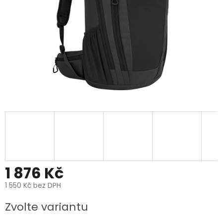
1 876 Kč
1 550 Kč bez DPH
Měrná
Zvolte variantu
cena: