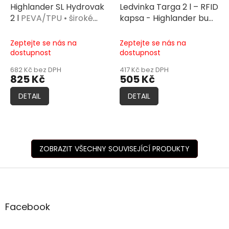
Highlander SL Hydrovak
Ledvinka Targa 2 l – RFID
2 l
PEVA/TPU • široké
kapsa - Highlander bum
hrdlo • izolovaná
bag navy
nízkoprofilová
hadička • kousací ventil
• Duraflex přezka •
Zeptejte se nás na
Zeptejte se nás na
odepínací pás
dostupnost
dostupnost
682 Kč bez DPH
417 Kč bez DPH
825 Kč
505 Kč
DETAIL
DETAIL
ZOBRAZIT VŠECHNY SOUVISEJÍCÍ PRODUKTY
Z
á
p
a
Facebook
t