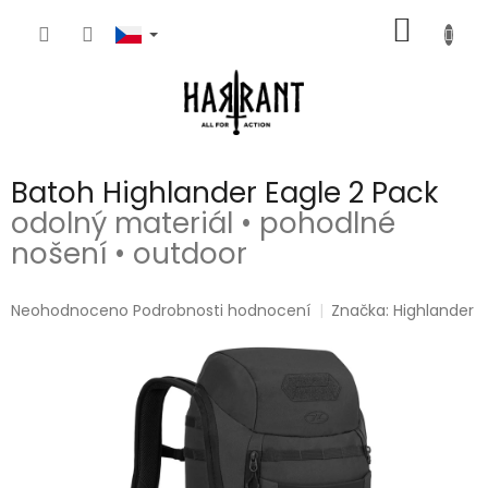
Přejít
NÁKUP
na
obsah
KOŠÍK
Batoh Highlander Eagle 2 Pack
odolný materiál • pohodlné
nošení • outdoor
Průměrné
Neohodnoceno
Podrobnosti hodnocení
Značka:
Highlander
hodnocení
produktu
je
0,0
z
5
hvězdiček.