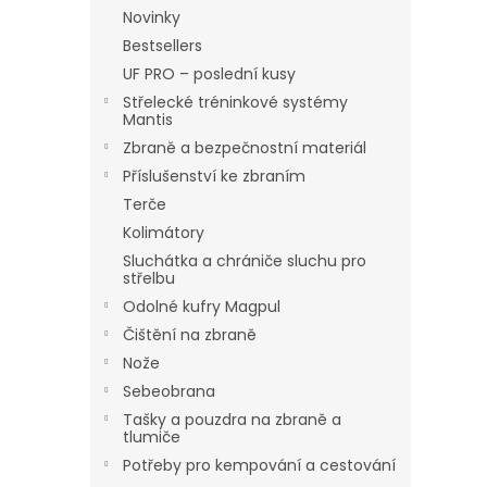
n
Novinky
e
Bestsellers
l
UF PRO – poslední kusy
Střelecké tréninkové systémy
Mantis
Zbraně a bezpečnostní materiál
Příslušenství ke zbraním
Terče
Kolimátory
Sluchátka a chrániče sluchu pro
střelbu
Odolné kufry Magpul
Čištění na zbraně
Nože
Sebeobrana
Tašky a pouzdra na zbraně a
tlumiče
Potřeby pro kempování a cestování