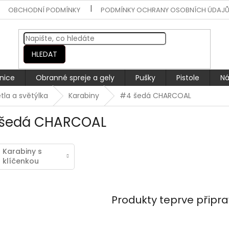
OBCHODNÍ PODMÍNKY
PODMÍNKY OCHRANY OSOBNÍCH ÚDAJ
HLEDAT
nice
Obranné spreje a gely
Pušky
Pistole
Ná
tla a světýlka
Karabiny
#4 šedá CHARCOAL
šedá CHARCOAL
Karabiny s
klíčenkou
Produkty teprve připr