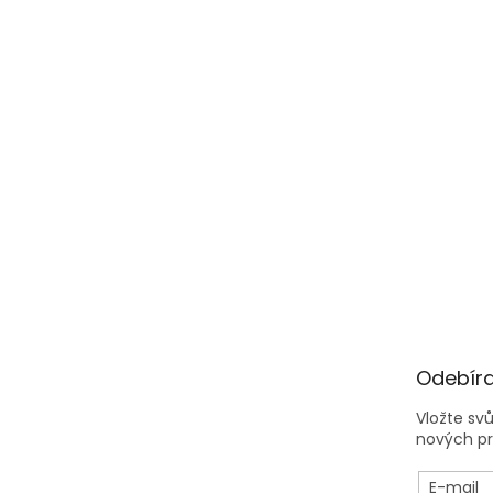
Odebíra
Vložte sv
nových p
E-mail