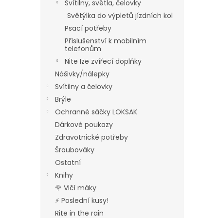
Svítilny, světla, čelovky
Světýlka do výpletů jízdních kol
Psací potřeby
Příslušenství k mobilním
telefonům
Nite Ize zvířecí doplňky
Nášivky/nálepky
Svítilny a čelovky
Brýle
Ochranné sáčky LOKSAK
Dárkové poukazy
Zdravotnické potřeby
Šroubováky
Ostatní
Knihy
🌹 Vlčí máky
⚡ Poslední kusy!
Rite in the rain