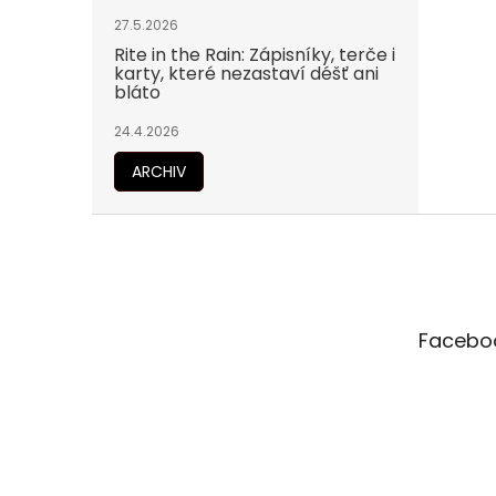
27.5.2026
Rite in the Rain: Zápisníky, terče i
karty, které nezastaví déšť ani
bláto
24.4.2026
ARCHIV
Z
á
p
a
t
Facebo
í