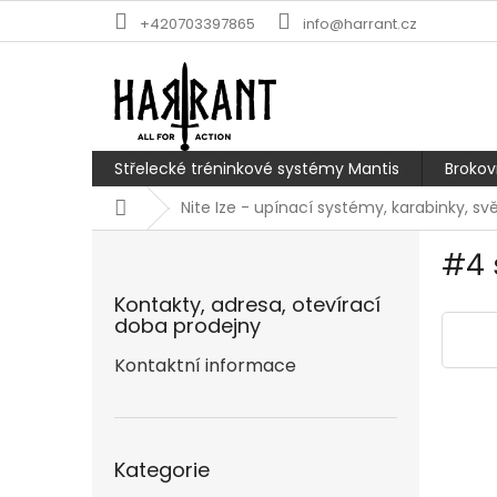
Přejít
+420703397865
info@harrant.cz
na
obsah
Střelecké tréninkové systémy Mantis
Brokov
Domů
Nite Ize - upínací systémy, karabinky, svě
P
#4 
o
s
Kontakty, adresa, otevírací
t
doba prodejny
r
a
Kontaktní informace
n
n
í
Přeskočit
p
Kategorie
kategorie
a