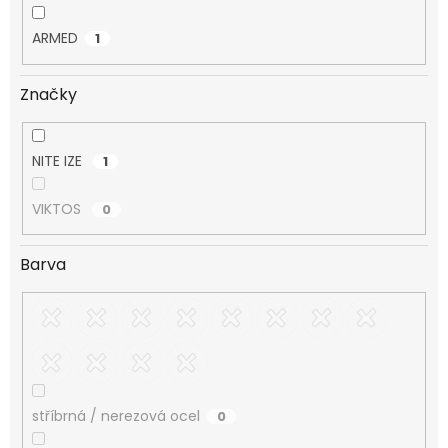
ARMED
1
Značky
NITE IZE
1
VIKTOS
0
Barva
stříbrná / nerezová ocel
0