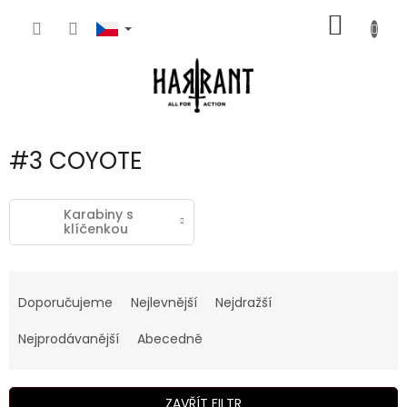
Přejít
NÁKUP
na
obsah
KOŠÍK
#3 COYOTE
Karabiny s
klíčenkou
Ř
a
Doporučujeme
Nejlevnější
Nejdražší
z
e
Nejprodávanější
Abecedně
n
í
p
ZAVŘÍT FILTR