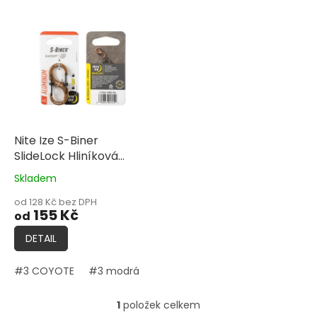
V
ý
p
i
s
p
r
o
d
Nite Ize S-Biner
u
SlideLock Hliníková
k
oboustranná karabina s
Skladem
Průměrné
t
pojistkou
hodnocení
ů
od 128 Kč bez DPH
produktu
155 Kč
od
je
5,0
DETAIL
z
5
#3 COYOTE
#3 modrá
#4 Coyote
#4 modrá
Comb
hvězdiček.
1
položek celkem
O