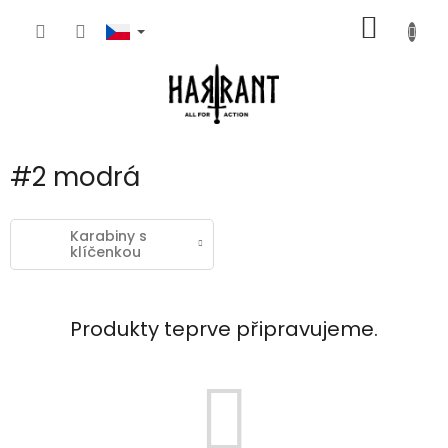
Přejít
NÁKUP
na
obsah
KOŠÍK
#2 modrá
Karabiny s
klíčenkou
Produkty teprve připravujeme.