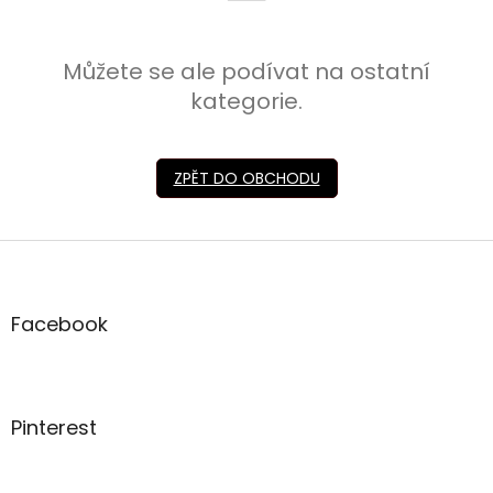
Můžete se ale podívat na ostatní
kategorie.
ZPĚT DO OBCHODU
Z
á
p
a
Facebook
t
í
Pinterest