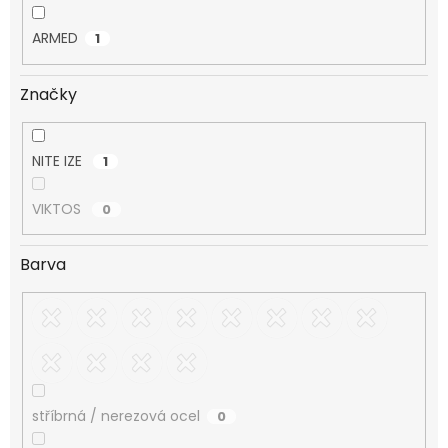
ARMED
1
Značky
NITE IZE
1
VIKTOS
0
Barva
stříbrná / nerezová ocel
0