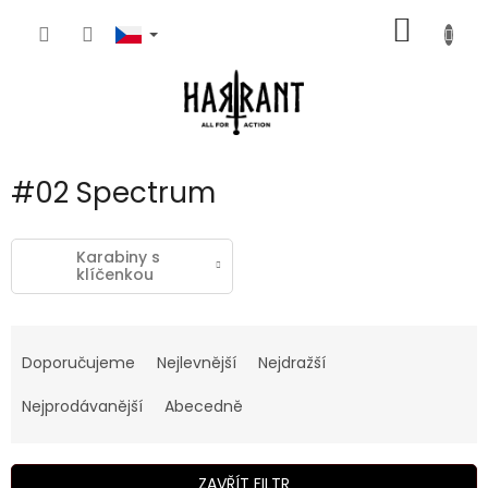
Přejít
NÁKUP
na
obsah
KOŠÍK
#02 Spectrum
Karabiny s
klíčenkou
Ř
a
Doporučujeme
Nejlevnější
Nejdražší
z
e
Nejprodávanější
Abecedně
n
í
p
ZAVŘÍT FILTR