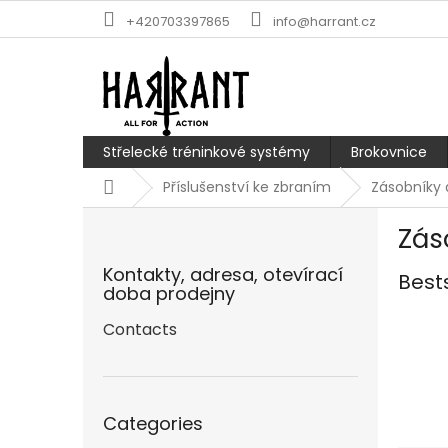
Skip
+420703397865
info@harrant.cz
to
content
Střelecké tréninkové systémy
Brokovnice
Home
Příslušenství ke zbraním
Zásobníky 
S
Zás
i
d
Kontakty, adresa, otevírací
Best
e
doba prodejny
b
a
Contacts
r
Skip
Categories
categories