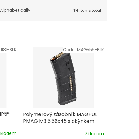
Alphabetically
34
items total
1181-BLK
Code:
MAG556-BLK
MP5®
Polymerový zásobník MAGPUL
PMAG M3 5.56x45 s okýnkem
pro AR-15, 30 ran
Skladem
Skladem