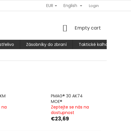
EUR
English
Ů
REKLAMACE NEBO VRÁCENÍ/VÝMĚNA ZBOŽÍ
Login
SLEVA 10% PRO
SHOPPING
Empty cart
CART
střelivo
Zásobníky do zbraní
Taktické kalhoty
Bra
AKM
PMAG® 30 AK74
MOE®
s na
Zeptejte se nás na
dostupnost
€23,69