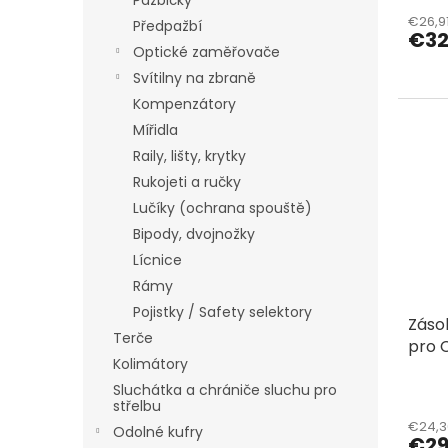
Pažbičky
€26,91
Předpažbí
€32
Optické zaměřovače
Svítilny na zbraně
Kompenzátory
Mířidla
Raily, lišty, krytky
Rukojeti a ručky
Lučíky (ochrana spouště)
Bipody, dvojnožky
Lícnice
Rámy
Pojistky / Safety selektory
Záso
Terče
pro 
Kolimátory
Sluchátka a chrániče sluchu pro
střelbu
€24,3
Odolné kufry
€29