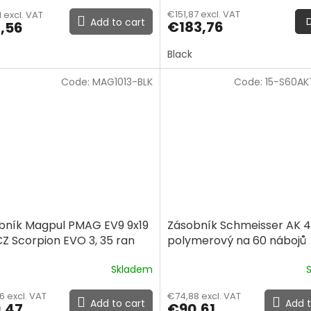
€151,87 excl. VAT
 excl. VAT
Add to cart
€183,76
,56
Black
Code:
MAG1013-BLK
Code:
15-S60AK
bník Magpul PMAG EV9 9x19
Zásobník Schmeisser AK 
CZ Scorpion EVO 3, 35 ran
polymerový na 60 nábojů
Skladem
6 excl. VAT
€74,88 excl. VAT
Add to cart
Add t
,47
€90,61