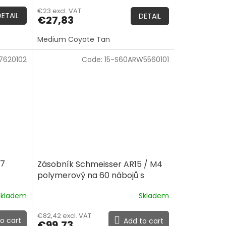
€23 excl. VAT
DETAIL
DETAIL
€27,83
Medium Coyote Tan
7620102
Code:
15-S60ARW5560101
47
Zásobník Schmeisser AR15 / M4
polymerový na 60 nábojů s
okénkem
Skladem
Skladem
€82,42 excl. VAT
o cart
Add to cart
€99,73