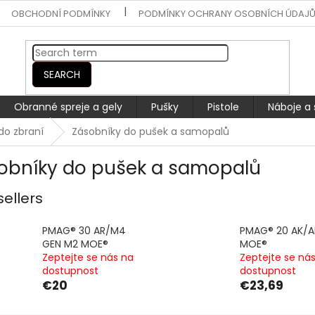
OBCHODNÍ PODMÍNKY
PODMÍNKY OCHRANY OSOBNÍCH ÚDAJ
SEARCH
Obranné spreje a gely
Pušky
Pistole
Náboje a 
do zbraní
Zásobníky do pušek a samopalů
obníky do pušek a samopalů
sellers
PMAG® 30 AR/M4
PMAG® 20 AK/
GEN M2 MOE®
MOE®
Zeptejte se nás na
Zeptejte se ná
dostupnost
dostupnost
€20
€23,69