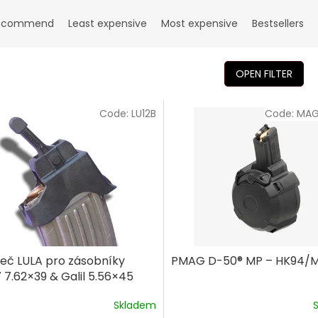
ecommend
Least expensive
Most expensive
Bestsellers
OPEN FILTER
Code:
LU12B
Code:
MAG
ječ LULA pro zásobníky
PMAG D-50® MP – HK94/
 7.62×39 & Galil 5.56×45
Skladem