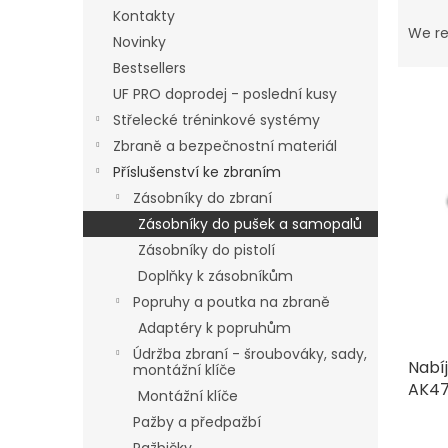
P
Kontakty
r
We r
Novinky
o
Bestsellers
d
u
UF PRO doprodej - poslední kusy
c
Střelecké tréninkové systémy
t
Zbraně a bezpečnostní materiál
L
s
i
Příslušenství ke zbraním
o
s
Zásobníky do zbraní
r
t
Zásobníky do pušek a samopalů
t
o
i
Zásobníky do pistolí
f
n
Doplňky k zásobníkům
p
g
r
Popruhy a poutka na zbraně
o
Adaptéry k popruhům
d
Údržba zbraní - šroubováky, sady,
Nabí
u
montážní klíče
AK47
c
Montážní klíče
t
Pažby a předpažbí
s