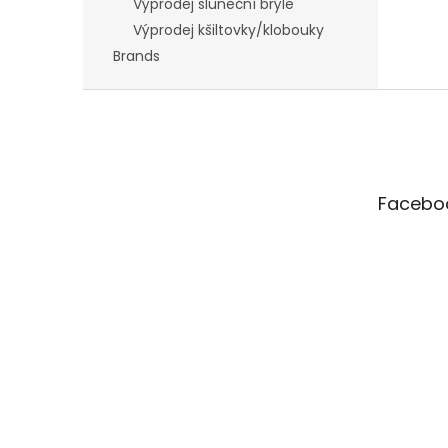
Výprodej sluneční brýle
Výprodej kšiltovky/klobouky
Brands
F
o
o
t
e
Facebo
r