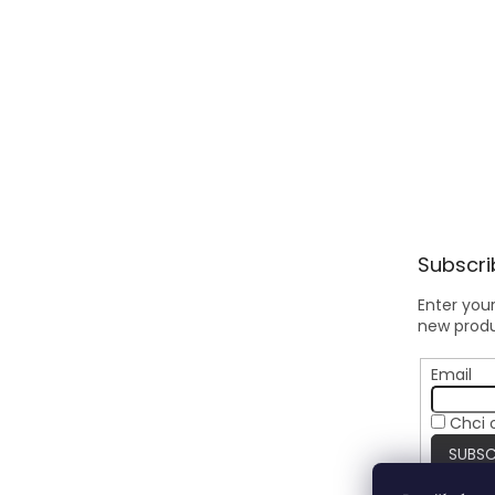
Subscri
Enter you
new produ
Email
Chci 
SUBSC