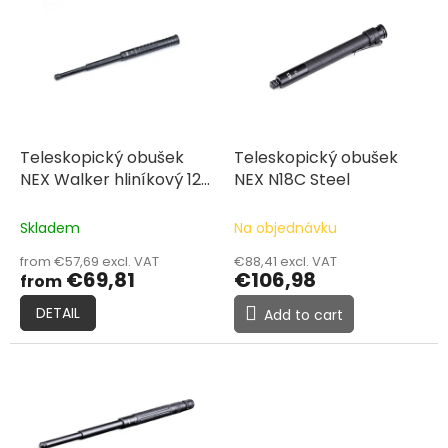
i
t
s
i
t
n
o
g
f
p
r
o
Teleskopický obušek
Teleskopický obušek
d
NEX Walker hliníkový 12"
NEX N18C Steel
u
(30,2 cm) + pouzdro V68
c
Skladem
Na objednávku
t
from €57,69 excl. VAT
€88,41 excl. VAT
s
€69,81
€106,98
from
DETAIL
Add to cart