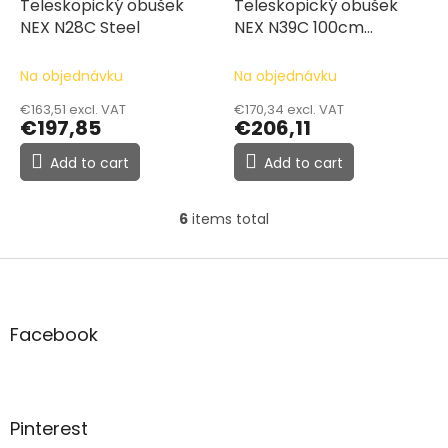
Teleskopický obušek
Teleskopický obušek
NEX N28C Steel
NEX N39C 100cm
hliníkový
Na objednávku
Na objednávku
€163,51 excl. VAT
€170,34 excl. VAT
€197,85
€206,11
Add to cart
Add to cart
6
items total
L
i
s
F
t
o
i
o
n
t
Facebook
g
e
c
r
o
n
t
Pinterest
r