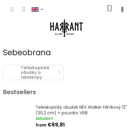
Skip
SHOPP
to
content
CART
Sebeobrana
Teleskopické
obušky a
teleskopy
Bestsellers
Teleskopický obušek NEX Walker hliníkový 12"
(30,2 cm) + pouzdro V68
Skladem
€69,81
from