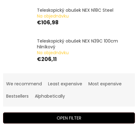
Teleskopický obušek NEX N18C Steel
Na objednávku
€106,98
Teleskopický obušek NEX N39C 100cm
hliníkový
Na objednávku
€206,11
P
r
We recommend
Least expensive
Most expensive
o
d
Bestsellers
Alphabetically
u
c
t
OPEN FILTER
s
o
L
r