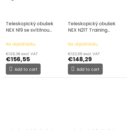
Teleskopický obušek
Teleskopický obušek
NEX N19 se svítilnou
NEX N21T Training
hliníkový
(Airweight)
Na objednávku
Na objednávku
€129,38 excl. VAT
€122,55 excl. VAT
€156,55
€148,29
Add to cart
Add to cart