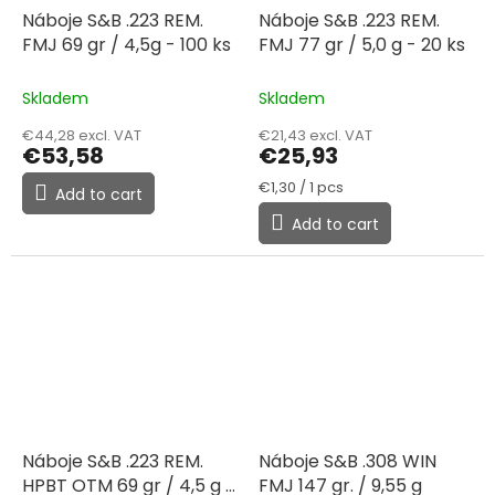
Náboje S&B .223 REM.
Náboje S&B .223 REM.
FMJ 69 gr / 4,5g - 100 ks
FMJ 77 gr / 5,0 g - 20 ks
Skladem
Skladem
€44,28 excl. VAT
€21,43 excl. VAT
€53,58
€25,93
Measure
€1,30 / 1 pcs
Add to cart
price:
Add to cart
Náboje S&B .223 REM.
Náboje S&B .308 WIN
HPBT OTM 69 gr / 4,5 g -
FMJ 147 gr. / 9,55 g