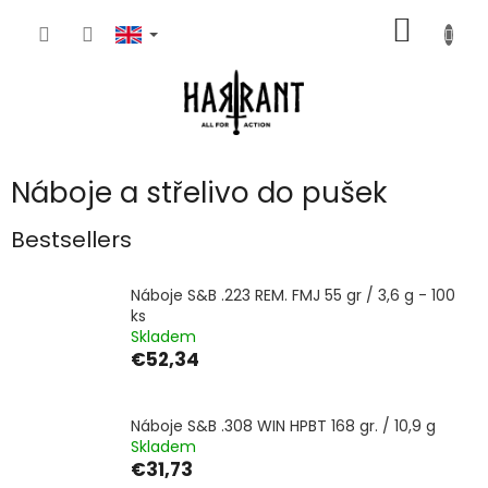
Skip
SHOPP
to
content
CART
Náboje a střelivo do pušek
Bestsellers
Náboje S&B .223 REM. FMJ 55 gr / 3,6 g - 100
ks
Skladem
€52,34
Náboje S&B .308 WIN HPBT 168 gr. / 10,9 g
Skladem
€31,73