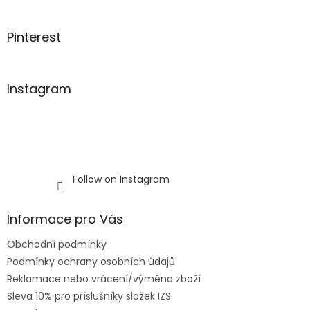
r
r
o
l
Pinterest
s
Instagram
Follow on Instagram
Informace pro Vás
Obchodní podmínky
Podmínky ochrany osobních údajů
Reklamace nebo vrácení/výměna zboží
Sleva 10% pro příslušníky složek IZS