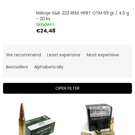
Náboje S&B .223 REM. HPBT OTM 69 gr / 4,5 g
- 20 ks
Skladem
€24,48
P
r
We recommend
Least expensive
Most expensive
o
d
Bestsellers
Alphabetically
u
c
t
OPEN FILTER
s
o
L
r
i
t
s
i
t
n
o
g