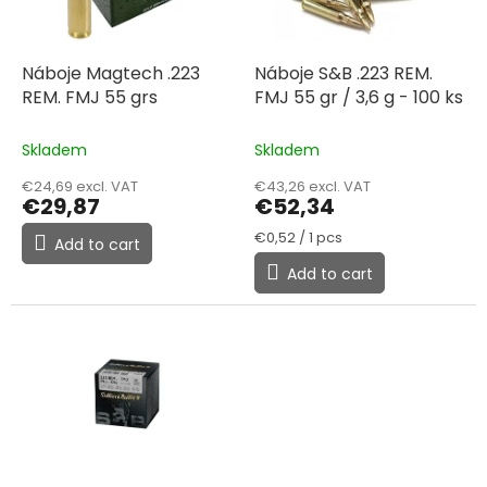
f
p
r
o
Náboje Magtech .223
Náboje S&B .223 REM.
d
REM. FMJ 55 grs
FMJ 55 gr / 3,6 g - 100 ks
u
c
Skladem
Skladem
t
€24,69 excl. VAT
€43,26 excl. VAT
s
€29,87
€52,34
Measure
€0,52 / 1 pcs
Add to cart
price:
Add to cart