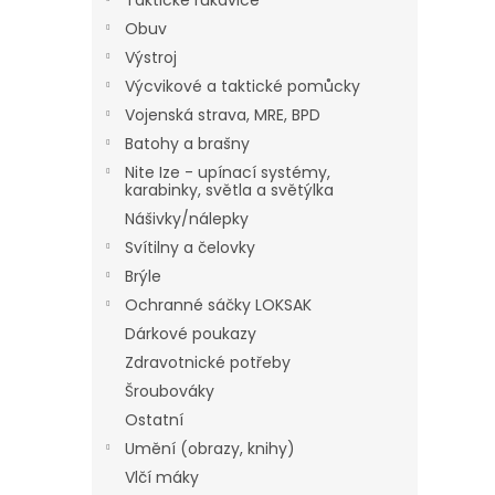
Taktické rukavice
Obuv
Výstroj
Výcvikové a taktické pomůcky
Vojenská strava, MRE, BPD
Batohy a brašny
Nite Ize - upínací systémy,
karabinky, světla a světýlka
Nášivky/nálepky
Svítilny a čelovky
Brýle
Ochranné sáčky LOKSAK
Dárkové poukazy
Zdravotnické potřeby
Šroubováky
Ostatní
Umění (obrazy, knihy)
Vlčí máky