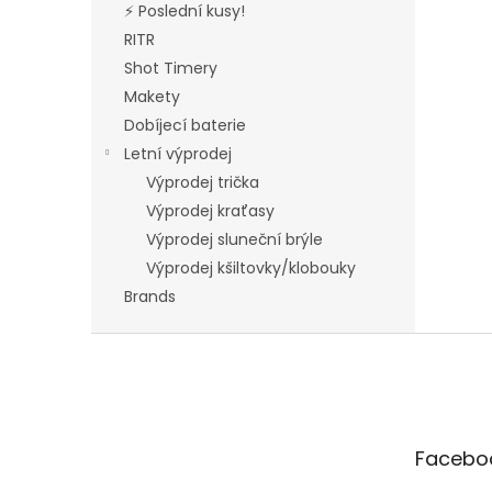
⚡ Poslední kusy!
RITR
Shot Timery
Makety
Dobíjecí baterie
Letní výprodej
Výprodej trička
Výprodej kraťasy
Výprodej sluneční brýle
Výprodej kšiltovky/klobouky
Brands
F
o
o
t
e
Facebo
r