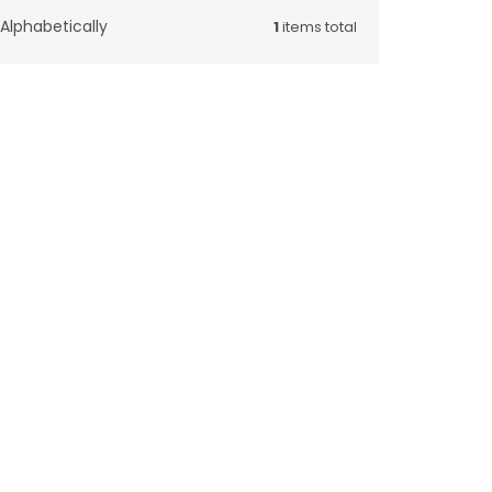
Alphabetically
1
items total