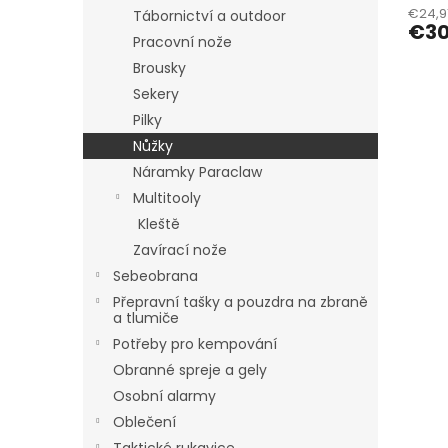
€24,91
Tábornictví a outdoor
€30
Pracovní nože
Brousky
Sekery
Pilky
Nůžky
Náramky Paraclaw
Multitooly
Kleště
Zavírací nože
Sebeobrana
Přepravní tašky a pouzdra na zbraně
a tlumiče
Potřeby pro kempování
Obranné spreje a gely
Osobní alarmy
Oblečení