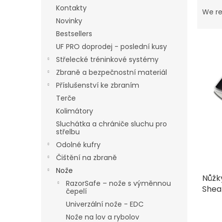
P
Kontakty
r
We r
o
Novinky
d
Bestsellers
u
UF PRO doprodej - poslední kusy
c
Střelecké tréninkové systémy
t
L
Zbraně a bezpečnostní materiál
s
i
Příslušenství ke zbraním
o
s
r
Terče
t
t
Kolimátory
o
i
f
Sluchátka a chrániče sluchu pro
n
střelbu
p
g
Odolné kufry
r
o
Čištění na zbraně
d
Nože
Nůžk
u
RazorSafe – nože s výměnnou
Shea
c
čepelí
t
Univerzální nože - EDC
s
Nože na lov a rybolov