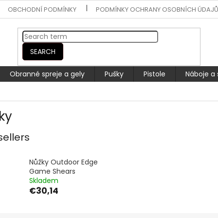
OBCHODNÍ PODMÍNKY
PODMÍNKY OCHRANY OSOBNÍCH ÚDAJ
SEARCH
Obranné spreje a gely
Pušky
Pistole
Náboje a 
ky
sellers
Nůžky Outdoor Edge
Game Shears
Skladem
€30,14