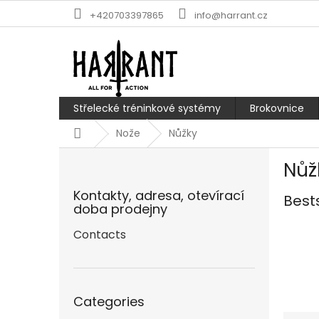
Skip
+420703397865
info@harrant.cz
to
content
Střelecké tréninkové systémy
Brokovnice
Home
Nože
Nůžky
S
Nůž
i
d
Kontakty, adresa, otevírací
Best
e
doba prodejny
b
a
Contacts
r
Skip
Categories
categories