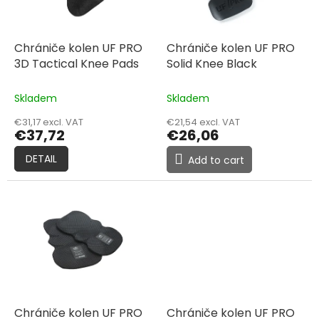
f
p
r
o
Chrániče kolen UF PRO
Chrániče kolen UF PRO
d
3D Tactical Knee Pads
Solid Knee Black
u
c
Skladem
Skladem
t
€31,17 excl. VAT
€21,54 excl. VAT
s
€37,72
€26,06
DETAIL
Add to cart
Chrániče kolen UF PRO
Chrániče kolen UF PRO