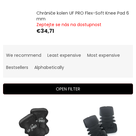
Chrániče kolen UF PRO Flex-Soft Knee Pad 6
mm
Zeptejte se nás na dostupnost
€34,71
P
r
We recommend
Least expensive
Most expensive
o
d
Bestsellers
Alphabetically
u
c
t
OPEN FILTER
s
o
L
r
i
t
s
i
t
n
o
g