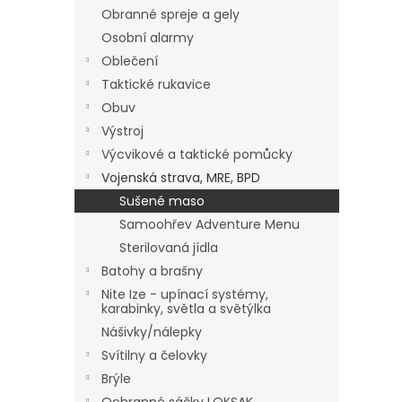
Obranné spreje a gely
Osobní alarmy
Oblečení
Taktické rukavice
Obuv
Výstroj
Výcvikové a taktické pomůcky
Vojenská strava, MRE, BPD
Sušené maso
Samoohřev Adventure Menu
Sterilovaná jídla
Batohy a brašny
Nite Ize - upínací systémy,
karabinky, světla a světýlka
Nášivky/nálepky
Svítilny a čelovky
Brýle