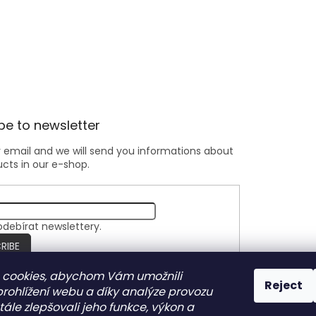
be to newsletter
r email and we will send you informations about
cts in our e-shop.
odebírat newslettery.
RIBE
 cookies, abychom Vám umožnili
Reject
rohlížení webu a díky analýze provozu
Nite Ize Czech
ále zlepšovali jeho funkce, výkon a