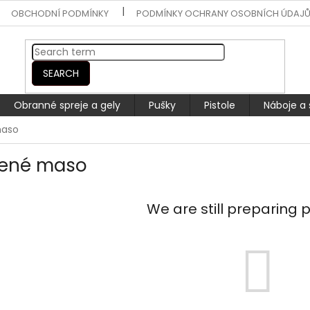
OBCHODNÍ PODMÍNKY
PODMÍNKY OCHRANY OSOBNÍCH ÚDAJ
SEARCH
Obranné spreje a gely
Pušky
Pistole
Náboje a 
maso
ené maso
We are still preparing 