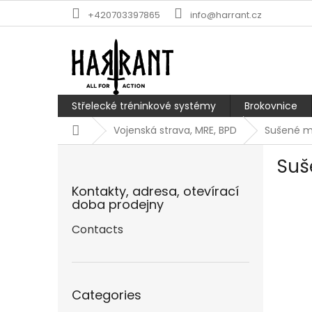
Skip
+420703397865
info@harrant.cz
to
content
Střelecké tréninkové systémy
Brokovnice
Home
Vojenská strava, MRE, BPD
Sušené 
S
Suš
i
d
Kontakty, adresa, otevírací
e
doba prodejny
b
a
Contacts
r
Skip
Categories
categories