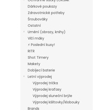
Ochranné sáčky LOKSAK
Dárkové poukazy
Zdravotnické potřeby
Šroubováky
Ostatní
Umění (obrazy, knihy)
Vlčí máky
⚡ Poslední kusy!
RITR
Shot Timery
Makety
Dobíjecí baterie
Letní výprodej
Výprodej trička
Výprodej kraťasy
Výprodej sluneční brýle
Výprodej kšiltovky/klobouky
Brands