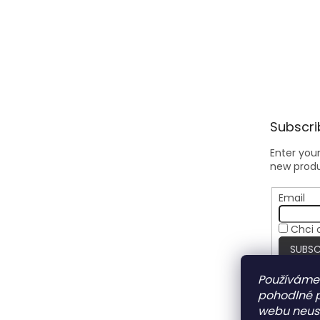
Subscri
Enter you
new produ
Email
Chci 
SUBSC
Používáme
pohodlné p
webu neust