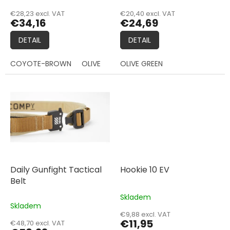
t
€28,23 excl. VAT
€20,40 excl. VAT
s
€34,16
€24,69
DETAIL
DETAIL
COYOTE-BROWN
OLIVE
OLIVE GREEN
Daily Gunfight Tactical
Hookie 10 EV
Belt
Skladem
The
Skladem
average
€9,88 excl. VAT
product
€11,95
€48,70 excl. VAT
rating