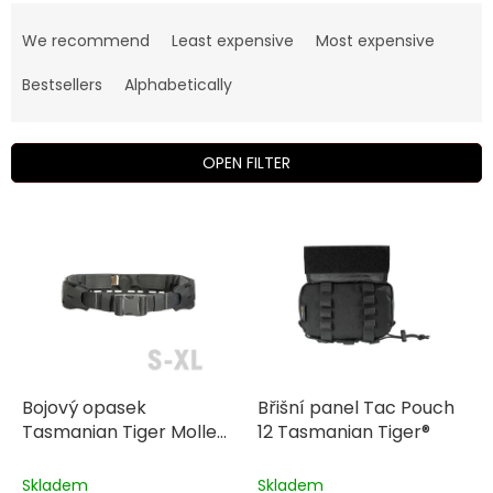
P
r
We recommend
Least expensive
Most expensive
o
d
Bestsellers
Alphabetically
u
c
t
OPEN FILTER
s
o
L
r
i
t
s
i
t
n
o
g
f
p
r
o
Bojový opasek
Břišní panel Tac Pouch
d
Tasmanian Tiger Molle
12 Tasmanian Tiger®
u
HYP Belt
c
Skladem
Skladem