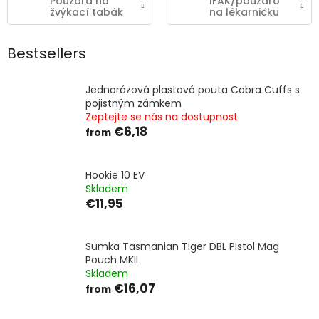
Pouzdra na
IFAK/pouzdro
žvýkací tabák
na lékarničku
Bestsellers
Jednorázová plastová pouta Cobra Cuffs s
pojistným zámkem
Zeptejte se nás na dostupnost
€6,18
from
Hookie 10 EV
Skladem
€11,95
Sumka Tasmanian Tiger DBL Pistol Mag
Pouch MKII
Skladem
€16,07
from