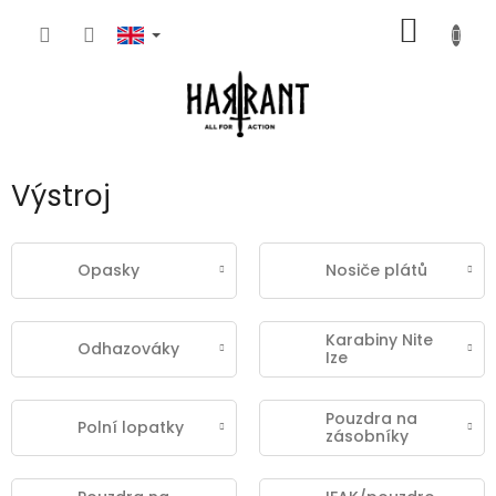
Skip
SHOPP
to
content
CART
Výstroj
Opasky
Nosiče plátů
Karabiny Nite
Odhazováky
Ize
Pouzdra na
Polní lopatky
zásobníky