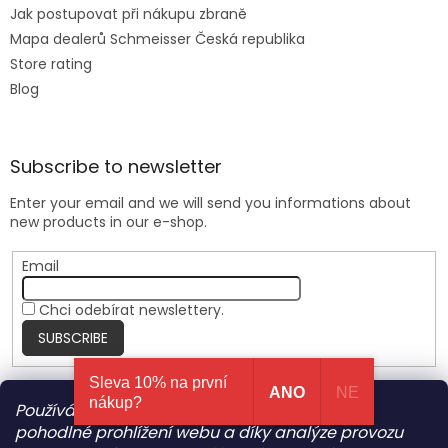
Jak postupovat při nákupu zbraně
Mapa dealerů Schmeisser Česká republika
Store rating
Blog
Subscribe to newsletter
Enter your email and we will send you informations about
new products in our e-shop.
Email
Chci odebírat newslettery.
SUBSCRIBE
Sleva 10% na první
ANO
NE
nákup?
Používáme cookies, abychom Vám umožnili
Nite Ize Czech
pohodlné prohlížení webu a díky analýze provozu