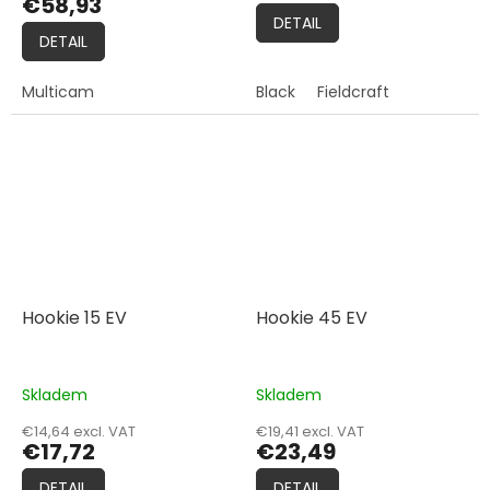
€58,93
is
DETAIL
5,0
DETAIL
out
of
Multicam
Black
Fieldcraft
5
stars.
Hookie 15 EV
Hookie 45 EV
Skladem
Skladem
€14,64 excl. VAT
€19,41 excl. VAT
€17,72
€23,49
DETAIL
DETAIL