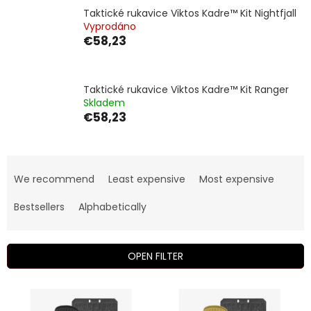
Taktické rukavice Viktos Kadre™ Kit Nightfjall
Vyprodáno
€58,23
Taktické rukavice Viktos Kadre™ Kit Ranger
Skladem
€58,23
P
r
We recommend
Least expensive
Most expensive
o
d
Bestsellers
Alphabetically
u
c
t
OPEN FILTER
s
o
L
r
i