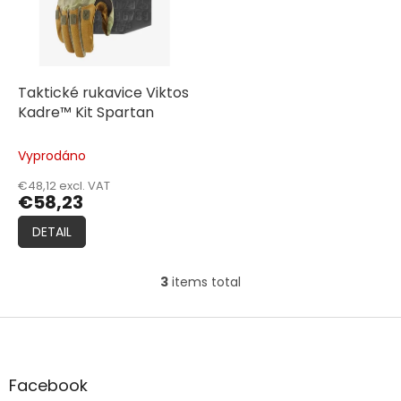
Taktické rukavice Viktos
Kadre™ Kit Spartan
Vyprodáno
€48,12 excl. VAT
€58,23
DETAIL
3
items total
L
i
s
F
t
o
i
o
n
t
Facebook
g