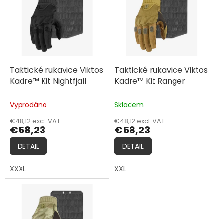
t
s
i
t
n
o
g
f
p
r
o
Taktické rukavice Viktos
Taktické rukavice Viktos
d
Kadre™ Kit Nightfjall
Kadre™ Kit Ranger
u
c
Vyprodáno
Skladem
t
€48,12 excl. VAT
€48,12 excl. VAT
s
€58,23
€58,23
DETAIL
DETAIL
XXXL
XXL