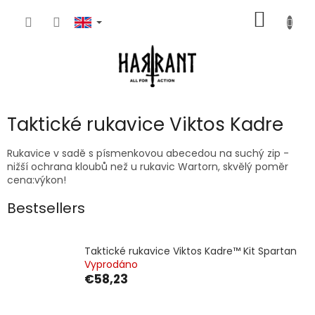
Skip
SHOPP
to
content
CART
Taktické rukavice Viktos Kadre
Rukavice v sadě s písmenkovou abecedou na suchý zip -
nižší ochrana kloubů než u rukavic Wartorn, skvělý poměr
cena:výkon!
Bestsellers
Taktické rukavice Viktos Kadre™ Kit Spartan
Vyprodáno
€58,23