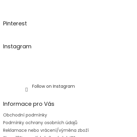
e
c
r
o
n
t
Pinterest
r
o
l
s
Instagram
Follow on Instagram
Informace pro Vás
Obchodní podmínky
Podmínky ochrany osobních údajů
Reklamace nebo vrácení/výměna zboží