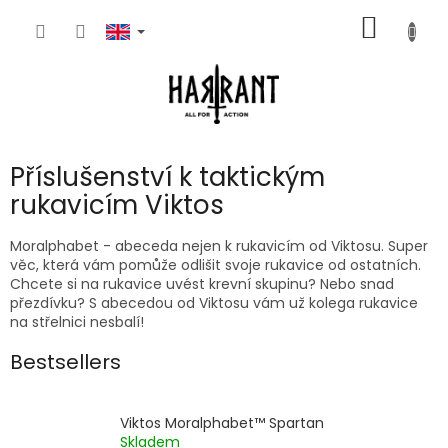
Skip
SHOPP
to
content
CART
Příslušenství k taktickým
rukavicím Viktos
Moralphabet - abeceda nejen k rukavicím od Viktosu. Super
věc, která vám pomůže odlišit svoje rukavice od ostatních.
Chcete si na rukavice uvést krevní skupinu? Nebo snad
přezdívku? S abecedou od Viktosu vám už kolega rukavice
na střelnici nesbalí!
Bestsellers
Viktos Moralphabet™ Spartan
Skladem