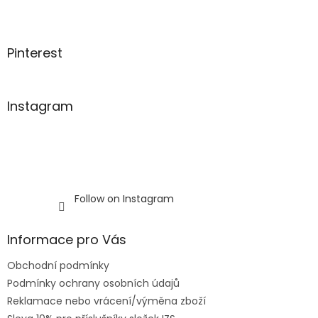
e
c
r
o
n
t
Pinterest
r
o
l
s
Instagram
Follow on Instagram
Informace pro Vás
Obchodní podmínky
Podmínky ochrany osobních údajů
Reklamace nebo vrácení/výměna zboží