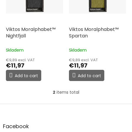
n
o
g
f
p
r
o
Viktos Moralphabet™
Viktos Moralphabet™
d
Nightfjall
Spartan
u
c
Skladem
Skladem
t
€9,89 excl. VAT
€9,89 excl. VAT
s
€11,97
€11,97
Add to cart
Add to cart
2
items total
L
i
s
F
t
o
i
o
n
t
Facebook
g