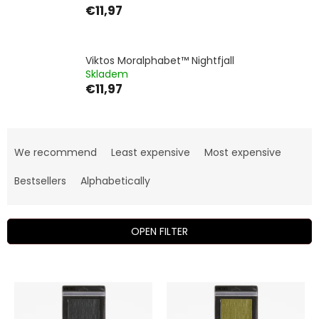
€11,97
Viktos Moralphabet™ Nightfjall
Skladem
€11,97
P
r
We recommend
Least expensive
Most expensive
o
d
Bestsellers
Alphabetically
u
c
t
OPEN FILTER
s
o
L
r
i
t
s
i
t