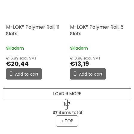
M-LOK® Polymer Rail, 11
M-LOK® Polymer Rail, 5
Slots
Slots
Skladem
Skladem
€16,89 excl. VAT
€10,90 excl. VAT
€20,44
€13,19
Add to cart
Add to cart
LOAD 6 MORE
P
1
7
a
L
g
37
items total
i
i
s
TOP
n
t
a
t
i