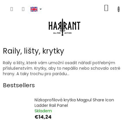
Skip
SHOPP
to
content
CART
Raily, lišty, krytky
Raily a lišty, které vám umožní osadit nářadí potřebným
příslušenstvím. Krytky, aby to nepálilo nebo schovalo ostré
hrany. A taky trochu pro parádu...
Bestsellers
Nízkoprofilová krytka Magpul Share Icon
Ladder Rail Panel
Skladem
€14,24