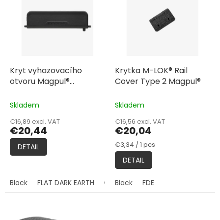
t
s
i
t
n
o
g
f
p
r
o
Kryt vyhazovacího
Krytka M-LOK® Rail
d
otvoru Magpul®
Cover Type 2 Magpul®
u
Enhanced Ejection Port
c
Cover
Skladem
Skladem
t
€16,89 excl. VAT
€16,56 excl. VAT
s
€20,44
€20,04
Measure
€3,34 / 1 pcs
DETAIL
price:
DETAIL
Black
FLAT DARK EARTH
Olive Drab Green
Black
FDE