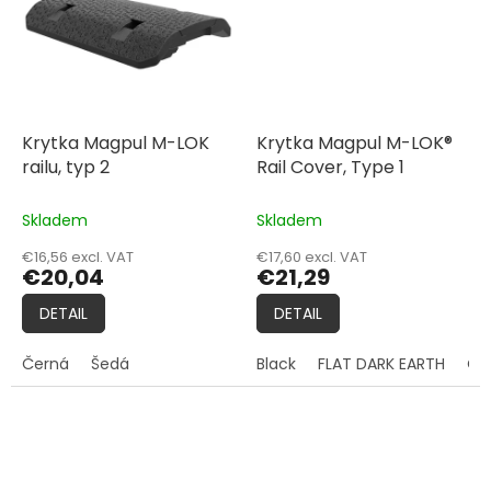
Krytka Magpul M-LOK
Krytka Magpul M-LOK®
railu, typ 2
Rail Cover, Type 1
Skladem
Skladem
€16,56 excl. VAT
€17,60 excl. VAT
€20,04
€21,29
DETAIL
DETAIL
Černá
Šedá
Black
FLAT DARK EARTH
Ol