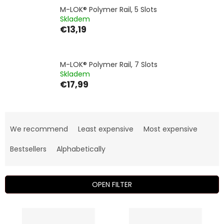
M-LOK® Polymer Rail, 5 Slots
Skladem
€13,19
M-LOK® Polymer Rail, 7 Slots
Skladem
€17,99
P
r
We recommend
Least expensive
Most expensive
o
d
Bestsellers
Alphabetically
u
c
t
OPEN FILTER
s
o
L
r
i