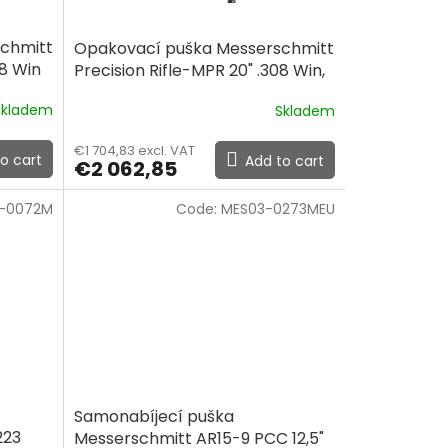
chmitt
Opakovací puška Messerschmitt
08 Win
Precision Rifle-MPR 20" .308 Win,
sklopná pažba
Skladem
Skladem
€1 704,83 excl. VAT
o cart
Add to cart
€2 062,85
-0072M
Code:
MES03-0273MEU
Samonabíjecí puška
223
Messerschmitt AR15-9 PCC 12,5"