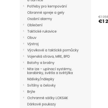
a tlumiče
Rem
Potřeby pro kempování
Obranné spreje a gely
€1 058
Osobní alarmy
€1 2
Oblečení
Taktické rukavice
Obuv
Výstroj
Výcvikové a taktické pomůcky
Vojenská strava, MRE, BPD
Batohy a brašny
Nite Ize - upínací systémy,
karabinky, světla a světýlka
Nášivky/nálepky
Svítilny a čelovky
Brýle
Ochranné sáčky LOKSAK
Dárkové poukazy