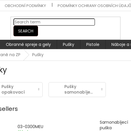
OBCHODNÍ PODMÍNKY
PODMÍNKY OCHRANY OSOBNÍCH ÚDAJ
SEARCH
Obranné spreje a gely
Pušky
Pistole
Náboje a 
raně na ZP
Pušky
ky
Pušky
Pušky
opakovací
samonabíjecí
sellers
Samonabíjecí
03-0300MEU
puška