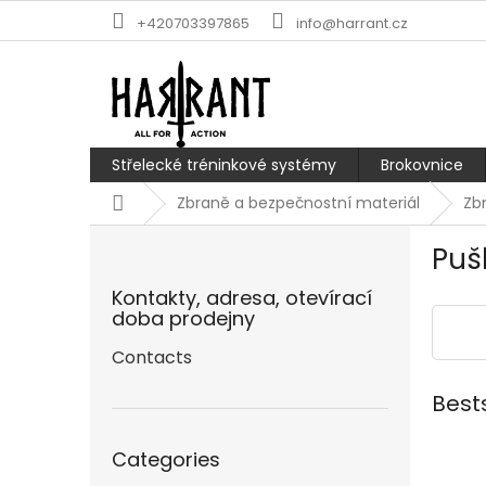
Skip
+420703397865
info@harrant.cz
to
content
Střelecké tréninkové systémy
Brokovnice
Home
Zbraně a bezpečnostní materiál
Zb
S
Puš
i
d
Kontakty, adresa, otevírací
e
doba prodejny
b
a
Contacts
r
Best
Skip
Categories
categories