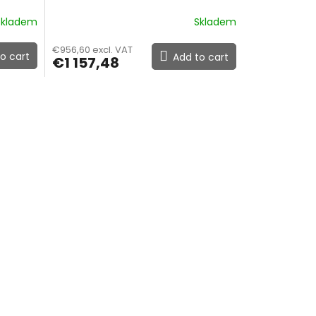
9 mm Luger
Skladem
Skladem
€956,60 excl. VAT
o cart
Add to cart
€1 157,48