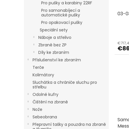
o
Pro pušky a karabiny 22RF
d
Pro samonabíjecí a
03-
u
automatické pušky
c
Pro opakovací pušky
t
Speciální sety
s
Náboje a střelivo
€717,4
Zbraně bez ZP
€86
Díly ke zbraním
Příslušenství ke zbraním
Terče
Kolimátory
Sluchátka a chrániče sluchu pro
střelbu
Odolné kufry
Čištění na zbraně
Nože
Sebeobrana
Samo
Přepravní tašky a pouzdra na zbraně
Messe