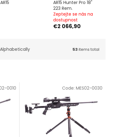
AR15
AR15 Hunter Pro 18"
223 Rem.
Zeptejte se nás na
dostupnost
€2 066,90
Alphabetically
53
items total
02-0010
Code:
MES02-0030