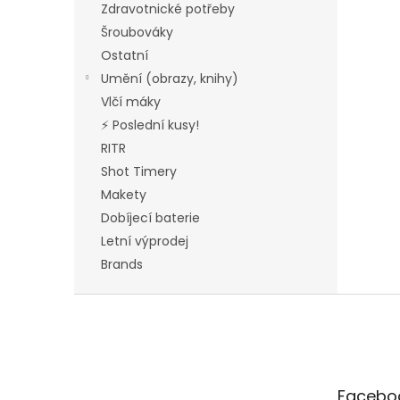
Zdravotnické potřeby
Šroubováky
Ostatní
Umění (obrazy, knihy)
Vlčí máky
⚡ Poslední kusy!
RITR
Shot Timery
Makety
Dobíjecí baterie
Letní výprodej
Brands
F
o
o
t
e
Facebo