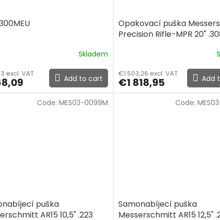
0300MEU
Opakovací puška Messers
Precision Rifle-MPR 20" .3
Skladem
3 excl. VAT
€1 503,26 excl. VAT
Add to cart
Add t
8,09
€1 818,95
Code:
MES03-0099M
Code:
MES03
nabíjecí puška
Samonabíjecí puška
rschmitt AR15 10,5" .223
Messerschmitt AR15 12,5" .