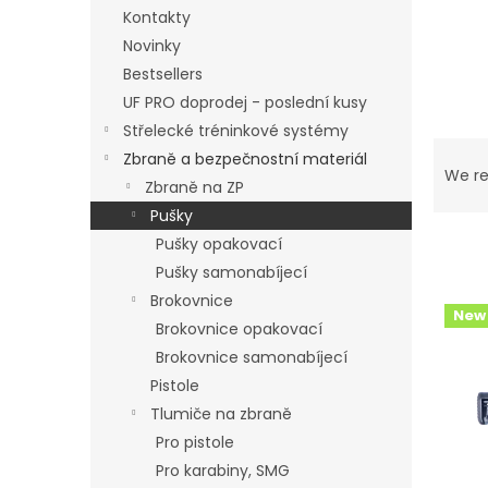
Kontakty
Novinky
Bestsellers
UF PRO doprodej - poslední kusy
Střelecké tréninkové systémy
P
Zbraně a bezpečnostní materiál
r
We r
Zbraně na ZP
o
Pušky
d
u
Pušky opakovací
c
Pušky samonabíjecí
t
L
Brokovnice
s
New
i
Brokovnice opakovací
o
s
Brokovnice samonabíjecí
r
t
t
Pistole
o
i
Tlumiče na zbraně
f
n
Pro pistole
p
g
r
Pro karabiny, SMG