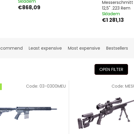
Skladem
Messerschmitt 
€868,09
12,5" .223 Rem
Skladem
€1 281,13
ecommend
Least expensive
Most expensive
Bestsellers
OPEN FILTER
Code:
03-0300MEU
Code:
MES