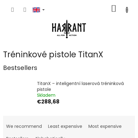
Skip
SHOPP
to
content
CART
Tréninkové pistole TitanX
Bestsellers
TitanX – inteligentní laserová tréninková
pistole
Skladem
€288,68
P
r
We recommend
Least expensive
Most expensive
o