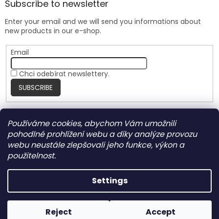
Subscribe to newsletter
Enter your email and we will send you informations about
new products in our e-shop.
Email
Chci odebírat newslettery.
SUBSCRIBE
Používáme cookies, abychom Vám umožnili
Nite Ize Czech
pohodlné prohlížení webu a díky analýze provozu
webu neustále zlepšovali jeho funkce, výkon a
použitelnost.
Created by Shoptet
Settings
Copyright 2026
HARRANT
. All rights reserved.
Edit cookie
Reject
Accept
settings