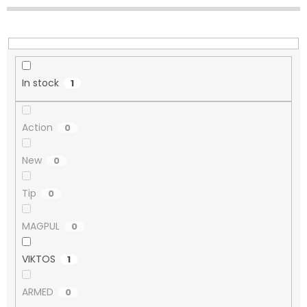
n
g
In stock
1
Action
0
New
0
Tip
0
MAGPUL
0
VIKTOS
1
ARMED
0