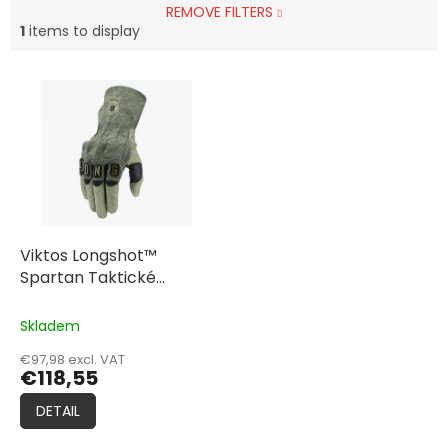
REMOVE FILTERS
1
items to display
L
i
s
t
o
f
p
r
o
Viktos Longshot™
d
Spartan Taktické
u
rukavice
c
Skladem
t
€97,98 excl. VAT
s
€118,55
DETAIL