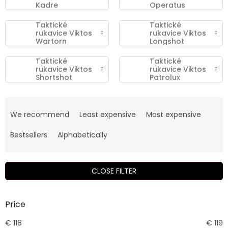
Kadre
Operatus
Taktické
Taktické
rukavice Viktos
rukavice Viktos
Wartorn
Longshot
Taktické
Taktické
rukavice Viktos
rukavice Viktos
Shortshot
Patrolux
P
r
We recommend
Least expensive
Most expensive
o
d
Bestsellers
Alphabetically
u
c
t
CLOSE FILTER
s
o
r
Price
t
€
118
€
119
i