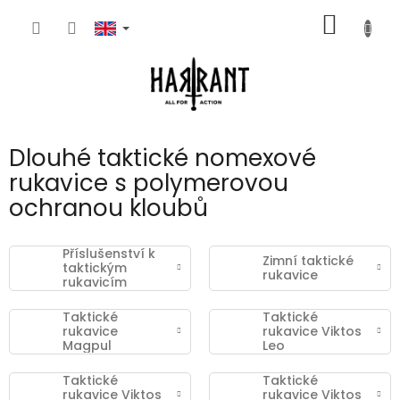
Skip
SHOPP
to
content
CART
Dlouhé taktické nomexové
rukavice s polymerovou
ochranou kloubů
Příslušenství k
Zimní taktické
taktickým
rukavice
rukavicím
Viktos
Taktické
Taktické
rukavice
rukavice Viktos
Magpul
Leo
Taktické
Taktické
rukavice Viktos
rukavice Viktos