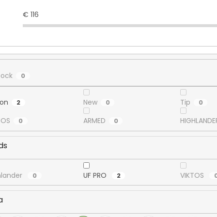
€
116
tock
0
ion
New
Tip
2
0
0
TOS
ARMED
HIGHLANDE
0
0
ds
hlander
UF PRO
VIKTOS
0
2
a