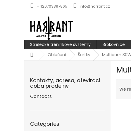
Skip
+420703397865
info@harrant.cz
to
content
Střelecké tréninkové systémy
Brokovnice
Home
Oblečení
Šortky
Multicam 30
S
Mul
i
d
Kontakty, adresa, otevírací
P
e
doba prodejny
r
b
We r
o
a
Contacts
d
r
u
c
Skip
t
Categories
categories
s