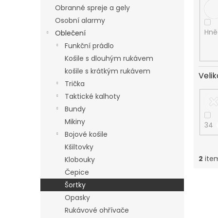
Obranné spreje a gely
Osobní alarmy
Hně
Oblečení
Funkční prádlo
Košile s dlouhým rukávem
košile s krátkým rukávem
Velik
Trička
Taktické kalhoty
Bundy
Mikiny
34
Bojové košile
Kšiltovky
2
item
Klobouky
Čepice
L
Šortky
i
Opasky
s
Rukávové ohřívače
t