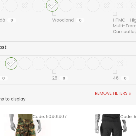
dá
Woodland
HTMC - Hi
0
0
Multi-Terra
Camoufla
ost
28
46
0
0
0
REMOVE FILTERS
s to display
Code:
50401407
Code: