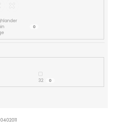
ghlander
in
0
ge
32
0
50402011