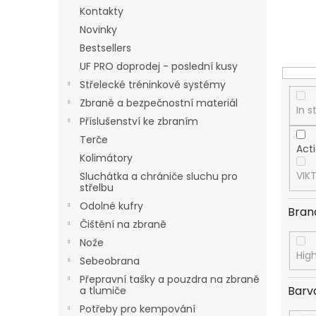
o
Kontakty
r
Novinky
t
Bestsellers
i
n
UF PRO doprodej - poslední kusy
g
Střelecké tréninkové systémy
Zbraně a bezpečnostní materiál
In s
Příslušenství ke zbraním
Terče
Act
Kolimátory
VIK
Sluchátka a chrániče sluchu pro
střelbu
Odolné kufry
Bran
Čištění na zbraně
Nože
Hig
Sebeobrana
Přepravní tašky a pouzdra na zbraně
Barv
a tlumiče
Potřeby pro kempování