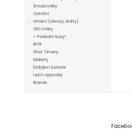
Šroubováky
Ostatní
Umění (obrazy, knihy)
Vlčí máky
⚡ Poslední kusy!
RITR
Shot Timery
Makety
Dobíjecí baterie
Letní výprodej
Brands
F
o
o
t
e
Facebo
r