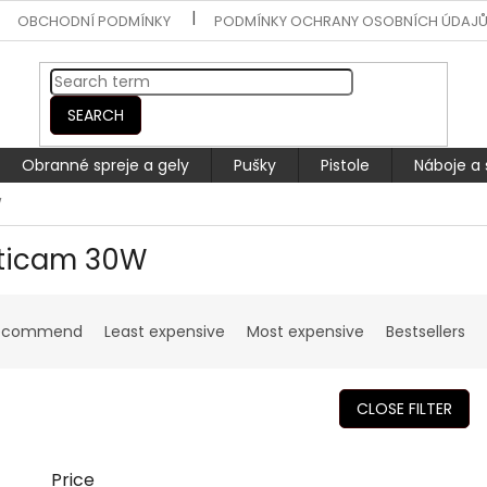
OBCHODNÍ PODMÍNKY
PODMÍNKY OCHRANY OSOBNÍCH ÚDAJ
SEARCH
Obranné spreje a gely
Pušky
Pistole
Náboje a 
W
ticam 30W
ecommend
Least expensive
Most expensive
Bestsellers
CLOSE FILTER
Price