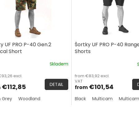
ky UF PRO P-40 Gen.2
Šortky UF PRO P-40 Rang
cal Short
Shorts
Skladem
The
age
average
93,26 excl.
from €83,92 excl.
ct
product
VAT
rating
DETAIL
€112,85
€101,54
m
from
is
5,0
 Grey
Woodland
Black
Multicam
Multicam
out
of
5
L
stars.
i
s
t
i