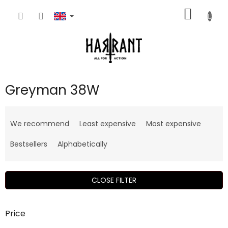
Skip
SHOPP
to
content
CART
Greyman 38W
P
r
We recommend
Least expensive
Most expensive
o
d
Bestsellers
Alphabetically
u
c
t
CLOSE FILTER
s
o
r
Price
t