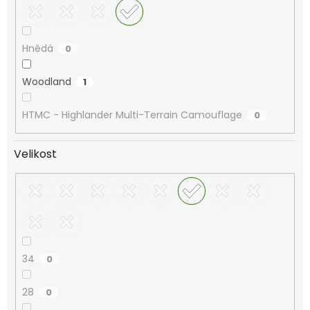
Hnědá
0
Woodland
1
HTMC - Highlander Multi-Terrain Camouflage
0
Velikost
34
0
28
0