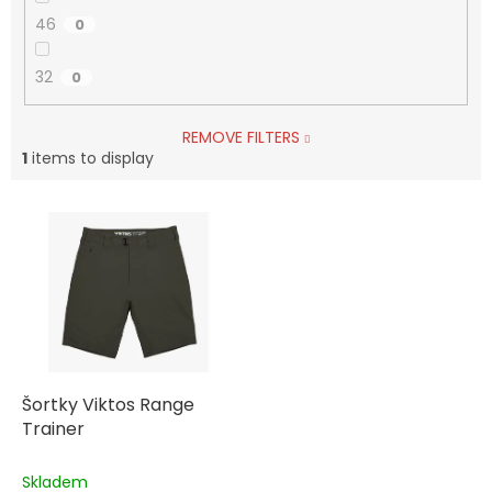
46
0
32
0
REMOVE FILTERS
1
items to display
L
i
s
t
o
f
p
r
o
Šortky Viktos Range
d
Trainer
u
c
Skladem