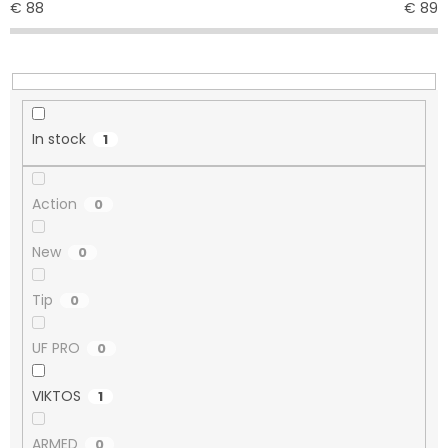
€
88
€
89
i
n
g
In stock
1
Action
0
New
0
Tip
0
UF PRO
0
VIKTOS
1
ARMED
0