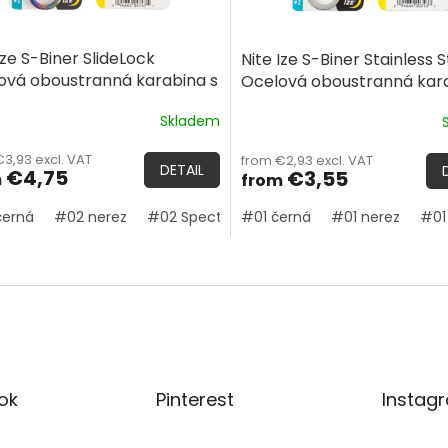
Ize S-Biner SlideLock
Nite Ize S-Biner Stainless S
ová oboustranná karabina s
Ocelová oboustranná kar
tkou
Skladem
The
age
average
3,93 excl. VAT
from €2,93 excl. VAT
ct
product
DETAIL
€4,75
€3,55
m
from
rating
is
černá
#02 nerez
#02 Spectrum
#01 černá
#03 černá
#01 nerez
#03 spect
#01
4,5
out
of
L
5
i
stars.
s
t
i
n
g
c
ok
Pinterest
Instag
o
n