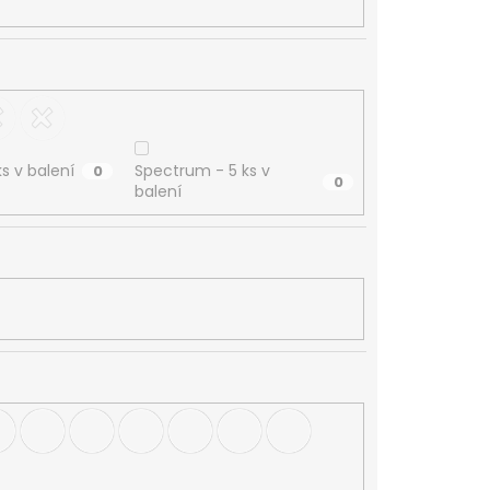
s v balení
Spectrum - 5 ks v
0
0
balení