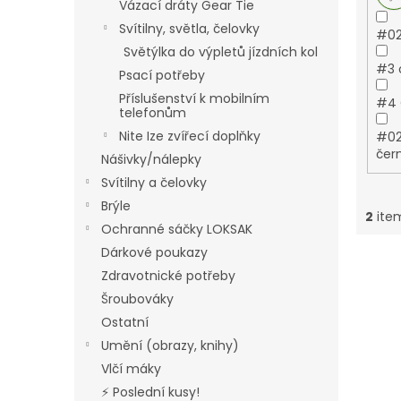
Vázací dráty Gear Tie
Svítilny, světla, čelovky
#02
Světýlka do výpletů jízdních kol
#3 
Psací potřeby
Příslušenství k mobilním
#4 
telefonům
Nite Ize zvířecí doplňky
#02
čern
Nášivky/nálepky
Svítilny a čelovky
Brýle
2
item
Ochranné sáčky LOKSAK
Dárkové poukazy
L
Zdravotnické potřeby
i
s
Šroubováky
t
Ostatní
o
Umění (obrazy, knihy)
f
Vlčí máky
p
⚡ Poslední kusy!
r