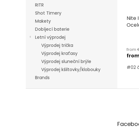
o
RITR
d
Shot Timery
Nite 
u
Makety
Ocel
c
Dobíjecí baterie
pojis
t
Letní výprodej
The
s
aver
Výprodej trička
from €
produ
Výprodej kraťasy
fro
rating
Výprodej sluneční brýle
is
#02 
5,0
Výprodej kšiltovky/klobouky
out
Brands
of
5
F
stars.
o
o
t
e
Facebo
r