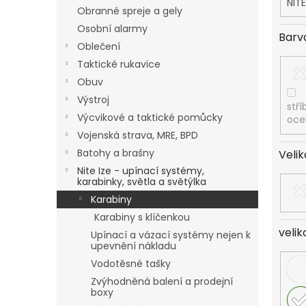
NITE
Obranné spreje a gely
Osobní alarmy
Barv
Oblečení
Taktické rukavice
Obuv
Výstroj
stří
Výcvikové a taktické pomůcky
oce
Vojenská strava, MRE, BPD
Batohy a brašny
Velik
Nite Ize - upínací systémy,
karabinky, světla a světýlka
Karabiny
Karabiny s klíčenkou
velik
Upínací a vázací systémy nejen k
upevnění nákladu
Vodotěsné tašky
Zvýhodněná balení a prodejní
boxy