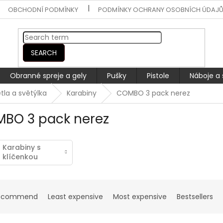
OBCHODNÍ PODMÍNKY
PODMÍNKY OCHRANY OSOBNÍCH ÚDAJ
SEARCH
Obranné spreje a gely
Pušky
Pistole
Náboje a 
tla a světýlka
Karabiny
COMBO 3 pack nerez
BO 3 pack nerez
Karabiny s
klíčenkou
ecommend
Least expensive
Most expensive
Bestsellers