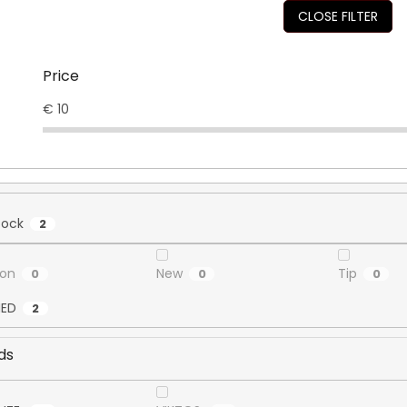
CLOSE FILTER
Price
€
10
tock
2
ion
New
Tip
0
0
0
ED
2
ds