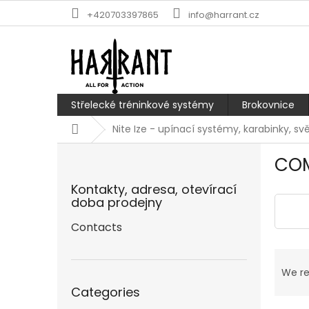
Skip
+420703397865
info@harrant.cz
to
content
Střelecké tréninkové systémy
Brokovnice
Home
Nite Ize - upínací systémy, karabinky, svě
S
COM
i
d
Kontakty, adresa, otevírací
e
doba prodejny
b
a
Contacts
r
P
r
We r
Skip
o
Categories
categories
d