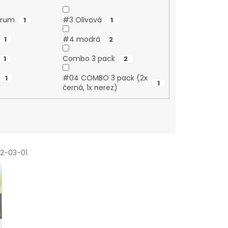
trum
#3 Olivová
1
1
#4 modrá
1
2
Combo 3 pack
1
2
#04 COMBO 3 pack (2x
1
1
černá, 1x nerez)
2-03-01