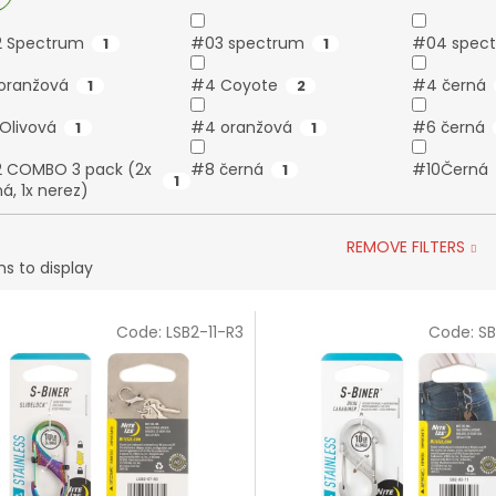
 Spectrum
#03 spectrum
#04 spec
1
1
oranžová
#4 Coyote
#4 černá
1
2
Olivová
#4 oranžová
#6 černá
1
1
 COMBO 3 pack (2x
#8 černá
#10Černá
1
1
á, 1x nerez)
REMOVE FILTERS
s to display
Code:
LSB2-11-R3
Code:
SB