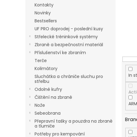
u
Kontakty
c
Novinky
t
Bestsellers
s
UF PRO doprodej - poslední kusy
o
r
Střelecké tréninkové systémy
t
Zbraně a bezpečnostní materiál
i
Příslušenství ke zbraním
n
Terče
g
Kolimátory
In s
Sluchátka a chrániče sluchu pro
střelbu
Odolné kufry
Act
Čištění na zbraně
ARM
Nože
Sebeobrana
Bran
Přepravní tašky a pouzdra na zbraně
a tlumiče
Potřeby pro kempování