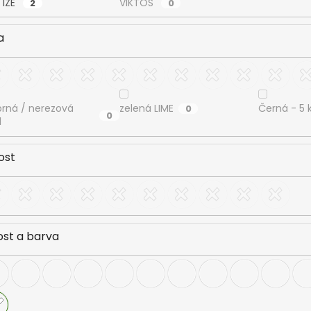
 IZE
VIKTOS
2
0
a
brná / nerezová
zelená LIME
Černá - 5 k
0
0
l
ost
ost a barva