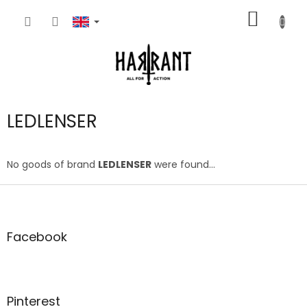
Skip
SHOPP
to
content
CART
LEDLENSER
No goods of brand
LEDLENSER
were found...
F
o
o
t
Facebook
e
r
Pinterest