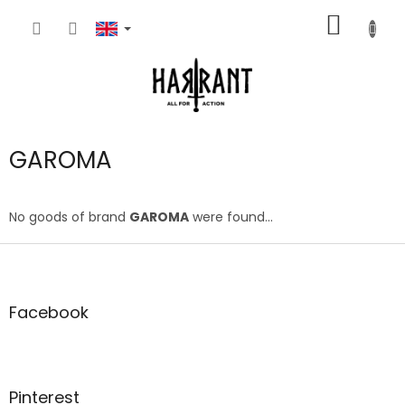
Skip
SHOPP
to
content
CART
GAROMA
No goods of brand
GAROMA
were found...
F
o
o
t
Facebook
e
r
Pinterest