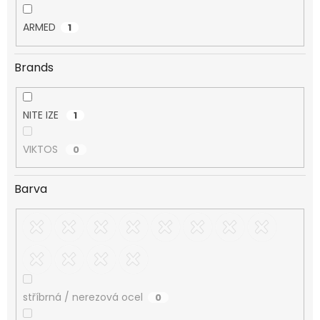
ARMED
1
Brands
NITE IZE
1
VIKTOS
0
Barva
stříbrná / nerezová ocel
0