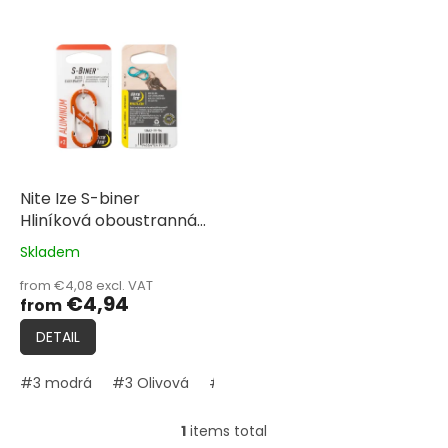
L
i
s
t
o
f
p
r
o
Nite Ize S-biner
d
Hliníková oboustranná
u
karabina
Skladem
The
c
average
t
from €4,08 excl. VAT
product
€4,94
from
s
rating
is
DETAIL
5,0
out
#3 modrá
#3 Olivová
#3 oranžová
#4 modrá
#4 O
of
5
stars.
1
items total
L