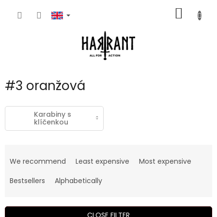
Skip
SHOPP
to
content
CART
#3 oranžová
Karabiny s
klíčenkou
P
r
We recommend
Least expensive
Most expensive
o
d
Bestsellers
Alphabetically
u
c
t
CLOSE FILTER