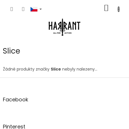
Přejít
NÁKUP
na
obsah
KOŠÍK
Slice
Žádné produkty značky
Slice
nebyly nalezeny...
Z
á
p
a
Facebook
t
í
Pinterest