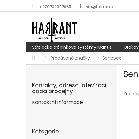
Přejít
+420703397865
info@harrant.cz
na
obsah
Střelecké tréninkové systémy Mantis
Brokov
Domů
Prodávané značky
Senopex
P
Sen
o
s
Kontakty, adresa, otevírací
t
doba prodejny
r
Žádné 
a
Kontaktní informace
n
n
í
Přeskočit
p
Kategorie
kategorie
a