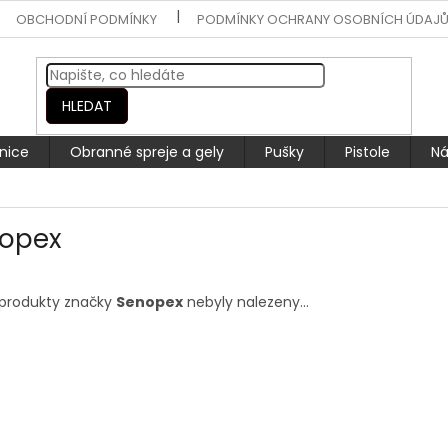
OBCHODNÍ PODMÍNKY
PODMÍNKY OCHRANY OSOBNÍCH ÚDAJ
HLEDAT
nice
Obranné spreje a gely
Pušky
Pistole
Ná
opex
produkty značky
Senopex
nebyly nalezeny...