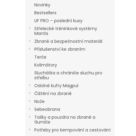
n
Novinky
e
Bestsellers
l
UF PRO – poslední kusy
Střelecké tréninkové systémy
Mantis
Zbraně a bezpečnostní materiál
Příslušenství ke zbraním
Terče
Kolimátory
Sluchátka a chrániče sluchu pro
střelbu
Odolné kufry Magpul
Čištění na zbraně
Nože
Sebeobrana
Tašky a pouzdra na zbraně a
tlumiče
Potřeby pro kempování a cestování