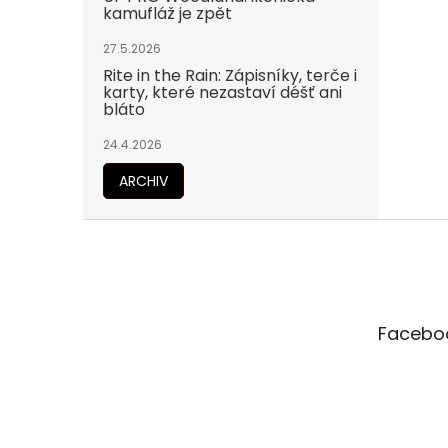
kamufláž je zpět
27.5.2026
Rite in the Rain: Zápisníky, terče i
karty, které nezastaví déšť ani
bláto
24.4.2026
ARCHIV
Z
á
p
a
t
Facebo
í