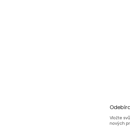
Odebíra
Vložte sv
nových p