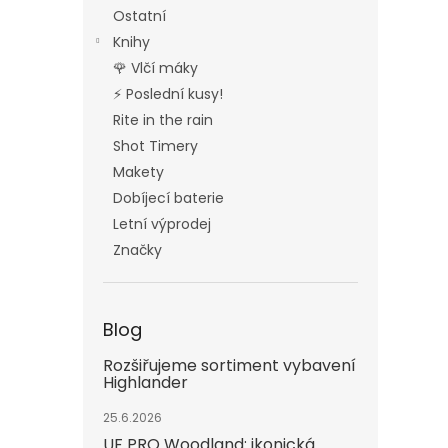
Ostatní
Knihy
🌹 Vlčí máky
⚡ Poslední kusy!
Rite in the rain
Shot Timery
Makety
Dobíjecí baterie
Letní výprodej
Značky
Blog
Rozšiřujeme sortiment vybavení
Highlander
25.6.2026
UF PRO Woodland: ikonická