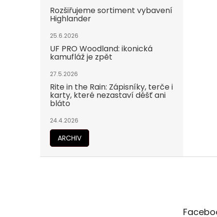
Rozšiřujeme sortiment vybavení
Highlander
25.6.2026
UF PRO Woodland: ikonická
kamufláž je zpět
27.5.2026
Rite in the Rain: Zápisníky, terče i
karty, které nezastaví déšť ani
bláto
24.4.2026
ARCHIV
Z
á
p
a
t
Facebo
í