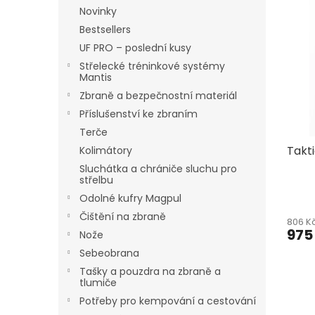
n
ý
Novinky
í
e
p
p
Bestsellers
l
i
r
UF PRO – poslední kusy
s
o
Střelecké tréninkové systémy
p
d
Mantis
r
u
Zbraně a bezpečnostní materiál
o
k
Příslušenství ke zbraním
d
t
Terče
u
ů
Takt
k
Kolimátory
t
Sluchátka a chrániče sluchu pro
střelbu
ů
Odolné kufry Magpul
Čištění na zbraně
806 K
975
Nože
Sebeobrana
Tašky a pouzdra na zbraně a
tlumiče
Potřeby pro kempování a cestování