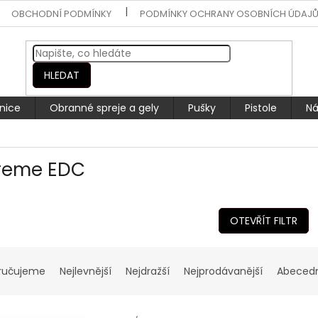
OBCHODNÍ PODMÍNKY
PODMÍNKY OCHRANY OSOBNÍCH ÚDAJ
HLEDAT
nice
Obranné spreje a gely
Pušky
Pistole
Ná
reme EDC
OTEVŘÍT FILTR
ručujeme
Nejlevnější
Nejdražší
Nejprodávanější
Abeced