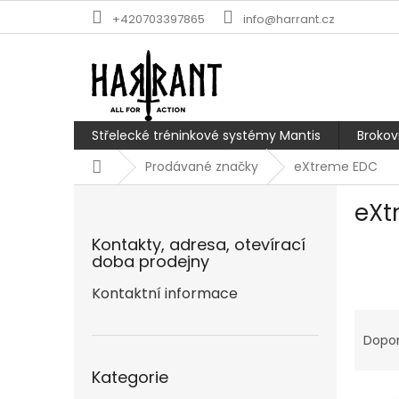
Přejít
+420703397865
info@harrant.cz
na
obsah
Střelecké tréninkové systémy Mantis
Brokov
Domů
Prodávané značky
eXtreme EDC
P
eXt
o
s
Kontakty, adresa, otevírací
t
doba prodejny
r
a
Kontaktní informace
n
Ř
n
a
Dopo
í
z
Přeskočit
p
e
Kategorie
kategorie
a
V
n