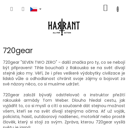
Přejít
NÁKUP
na
obsah
KOŠÍK
720gear
720gear "SEVEN TWO ZERO" - další značka pro ty, co se nebojí
být připraveni! Tihle bouchači z Rakouska se na svět dívají
stejně jako my. Věří, že i přes veškeré výdobytky civilizace je
lidská vůle a odhodlanost chránit svoje zájmy a bojovat za
své názory něco, co si musíme udržet.
720gear založil bývalý odstřelovač a instruktor přežití
rakouské armády Tom Weber. Dlouho hledal cestu, jak
vyjádřit to, co si myslí a cítí a současně dát stejnou možnost
všem, kteří se na svět dívají stejnýma očima. Ať už voják,
policista, hasič, outdoorový nadšenec, motorkář nebo prostě
člověk, který si stojí za svým. Zpráva, kterou 720gear vysílá
světu je jasná: