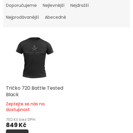
a
Doporučujeme
Nejlevnější
Nejdražší
z
e
Nejprodávanější
Abecedně
n
í
V
p
ý
r
p
o
i
d
s
u
p
k
r
t
o
ů
d
Tričko 720 Battle Tested
u
Black
k
Zeptejte se nás na
t
Průměrné
dostupnost
hodnocení
ů
produktu
702 Kč bez DPH
849 Kč
je
5,0