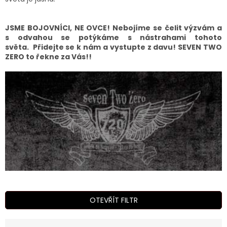
JSME BOJOVNÍCI, NE OVCE! Nebojíme se čelit výzvám a
s odvahou se potýkáme s nástrahami tohoto
světa. Přidejte se k nám a vystupte z davu! SEVEN TWO
ZERO to řekne za Vás!!
OTEVŘÍT FILTR
Ř