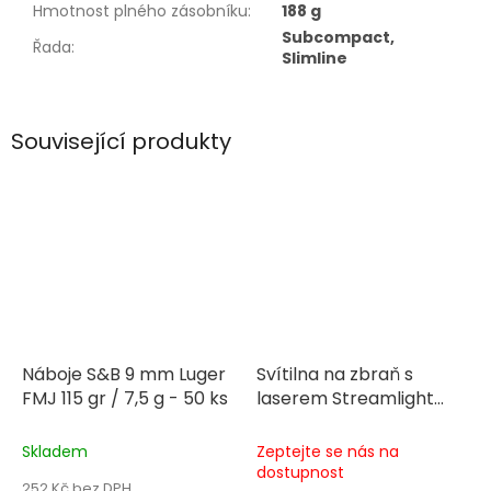
Hmotnost plného zásobníku
:
188 g
Subcompact,
Řada
:
Slimline
Související produkty
Náboje S&B 9 mm Luger
Svítilna na zbraň s
FMJ 115 gr / 7,5 g - 50 ks
laserem Streamlight
TLR-6 Glock 42/43
Skladem
Zeptejte se nás na
dostupnost
252 Kč bez DPH