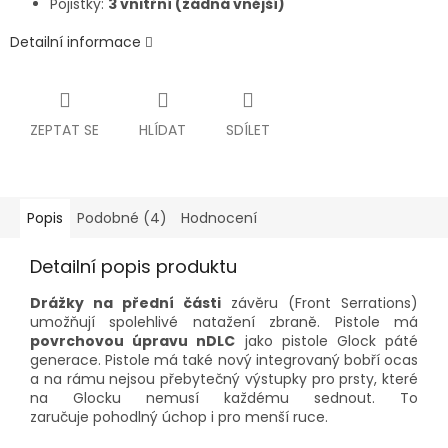
Pojistky:
3 vnitřní (žádná vnější)
Detailní informace
ZEPTAT SE
HLÍDAT
SDÍLET
Popis
Podobné (4)
Hodnocení
Detailní popis produktu
Drážky na přední části
závěru (Front Serrations)
umožňují spolehlivé natažení zbraně. Pistole má
povrchovou úpravu nDLC
jako pistole
Glock
páté
generace. Pistole má také nový integrovaný bobří ocas
a na rámu nejsou přebytečný výstupky pro prsty, které
na Glocku nemusí každému sednout. To
zaručuje pohodlný úchop i pro menší ruce.