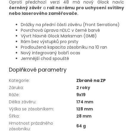
Oproti předchozí verzi 48 má nový Glock navíc
černěný závěr
a
rail na rámu pro uchycení svítilny
nebo laserového zaměřovače.
Drážky na přední části závěru (Front Serrations)
Povrchová úprava nDLC v černé barvě
Vývrt hlavně Glock Marksman (GMB)
Rám bez výstupků pro prsty
Prodloužená kapacita zásobníku na 10 ran
Nový integrovaný bobří ocas
Jemnější chod spouště
Doplňkové parametry
Kategorie
:
Zbraně na ZP
Záruka
:
2 roky
Ráže
:
9x19
Délka závěru
:
174 mm
Výška se zásobníkem
:
128 mm
Šířka
:
28 mm
Hmotnost prázdného
64 g
zásobníku
: