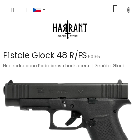
Přejít
NÁKUP
na
obsah
KOŠÍK
Pistole Glock 48 R/FS
50195
Průměrné
Neohodnoceno
Podrobnosti hodnocení
Značka:
Glock
hodnocení
produktu
je
0,0
z
5
hvězdiček.