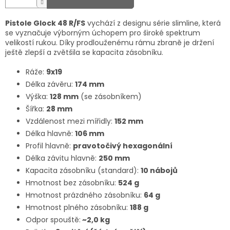
Pistole Glock 48 R/FS
vychází z designu série slimline, která
se vyznačuje výborným úchopem pro široké spektrum
velikostí rukou. Díky prodlouženému rámu zbraně je držení
ještě zlepší a zvětšila se kapacita zásobníku.
Ráže:
9x19
Délka závěru:
174 mm
Výška:
128 mm
(se zásobníkem)
Šířka:
28 mm
Vzdálenost mezi mířidly:
152 mm
Délka hlavně:
106 mm
Profil hlavně:
pravotočivý hexagonální
Délka závitu hlavně:
250 mm
Kapacita zásobníku (standard):
10 nábojů
Hmotnost bez zásobníku:
524 g
Hmotnost prázdného zásobníku:
64 g
Hmotnost plného zásobníku:
188 g
Odpor spouště:
~2,0 kg