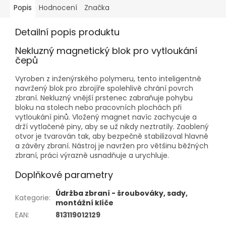
Popis
Hodnocení
Značka
Detailní popis produktu
Nekluzný magnetický blok pro vytloukání
čepů
Vyroben z inženýrského polymeru, tento inteligentně
navržený blok pro zbrojíře spolehlivě chrání povrch
zbraní. Nekluzný vnější prstenec zabraňuje pohybu
bloku na stolech nebo pracovních plochách při
vytloukání pinů. Vložený magnet navíc zachycuje a
drží vytlačené piny, aby se už nikdy neztratily. Zaoblený
otvor je tvarován tak, aby bezpečně stabilizoval hlavně
a závěry zbraní. Nástroj je navržen pro většinu běžných
zbraní, práci výrazně usnadňuje a urychluje.
Doplňkové parametry
Údržba zbraní - šroubováky, sady,
Kategorie
:
montážní klíče
EAN
:
813119012129