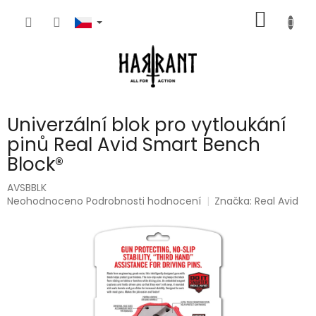
Přejít
NÁKUP
na
obsah
KOŠÍK
Univerzální blok pro vytloukání
pinů Real Avid Smart Bench
Block®
AVSBBLK
Průměrné
Neohodnoceno
Podrobnosti hodnocení
Značka:
Real Avid
hodnocení
produktu
je
0,0
z
5
hvězdiček.