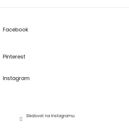
Z
á
p
a
Facebook
t
í
Pinterest
Instagram
Sledovat na Instagramu