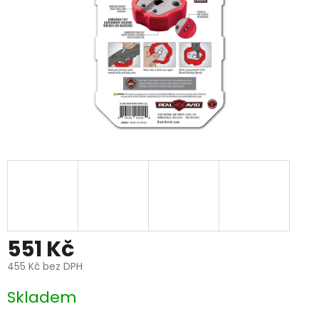
551 Kč
455 Kč bez DPH
Měrná
Skladem
cena: