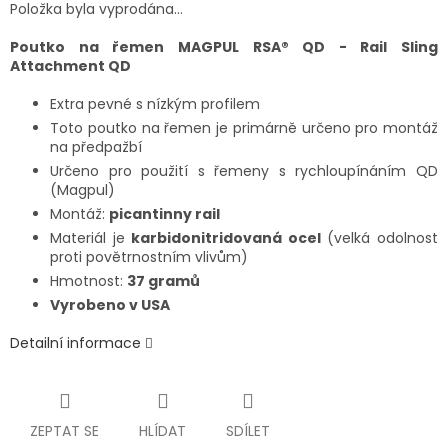
Položka byla vyprodána…
Poutko na řemen MAGPUL RSA® QD - Rail Sling
Attachment QD
Extra pevné s nízkým profilem
Toto poutko na řemen je primárně určeno pro montáž
na předpažbí
Určeno pro použití s řemeny s rychloupínáním QD
(Magpul)
Montáž:
picantinny rail
Materiál je
karbidonitridovaná ocel
(velká odolnost
proti povětrnostním vlivům)
Hmotnost:
37 gramů
Vyrobeno v USA
Detailní informace
ZEPTAT SE
HLÍDAT
SDÍLET