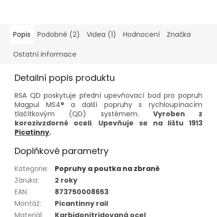
Popis
Podobné (2)
Videa (1)
Hodnocení
Značka
Ostatní informace
Detailní popis produktu
RSA
QD
poskytuje
přední
upevňovací
bod
pro
popruh
Magpul
MS4®
a
další
popruhy
s
rychloupínacím
tlačítkovým (
QD)
systémem.
Vyroben
z
korozivzdorné
oceli
.
Upevňuje
se
na
lištu
1913
Picatinny
.
Doplňkové parametry
Kategorie
:
Popruhy a poutka na zbraně
Záruka
:
2 roky
EAN
:
873750008653
Montáž
:
Picantinny rail
Materiál
:
Karbidonitridovaná ocel