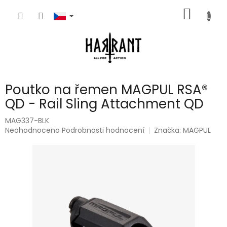
Přejít
NÁKUP
na
obsah
KOŠÍK
Poutko na řemen MAGPUL RSA®
QD - Rail Sling Attachment QD
MAG337-BLK
Průměrné
Neohodnoceno
Podrobnosti hodnocení
Značka:
MAGPUL
hodnocení
produktu
je
0,0
z
5
hvězdiček.