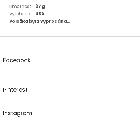
Hmotnost
:
37 g
Vyrobeno
:
USA
Položka byla vyprodána…
Z
á
p
a
Facebook
t
í
Pinterest
Instagram