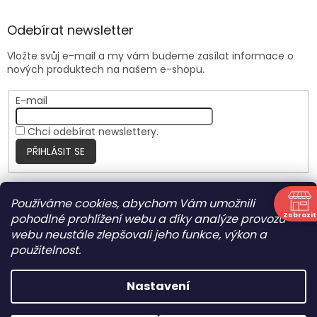
Odebírat newsletter
Vložte svůj e-mail a my vám budeme zasílat informace o
nových produktech na našem e-shopu.
E-mail
Chci odebírat newslettery.
PŘIHLÁSIT SE
Používáme cookies, abychom Vám umožnili
Nite Ize Czech
Zobrazit
pohodlné prohlížení webu a díky analýze provozu
N
webu neustále zlepšovali jeho funkce, výkon a
použitelnost.
Vytvořil Shoptet
Nastavení