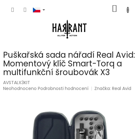
Přejít
NÁKUP
na
obsah
KOŠÍK
Puškařská sada nářadí Real Avid:
Momentový klíč Smart-Torq a
multifunkční šroubovák X3
AVSTALX3KIT
Průměrné
Neohodnoceno
Podrobnosti hodnocení
Značka:
Real Avid
hodnocení
produktu
je
0,0
z
5
hvězdiček.