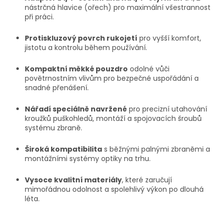
nástrčná hlavice (ořech) pro maximální všestrannost
při práci.
Protiskluzový povrch rukojetí
pro vyšší komfort,
jistotu a kontrolu během používání.
Kompaktní měkké pouzdro
odolné vůči
povětrnostním vlivům pro bezpečné uspořádání a
snadné přenášení.
Nářadí speciálně navržené
pro precizní utahování
kroužků puškohledů, montáží a spojovacích šroubů
systému zbraně.
Široká kompatibilita
s běžnými palnými zbraněmi a
montážními systémy optiky na trhu.
Vysoce kvalitní materiály
, které zaručují
mimořádnou odolnost a spolehlivý výkon po dlouhá
léta.