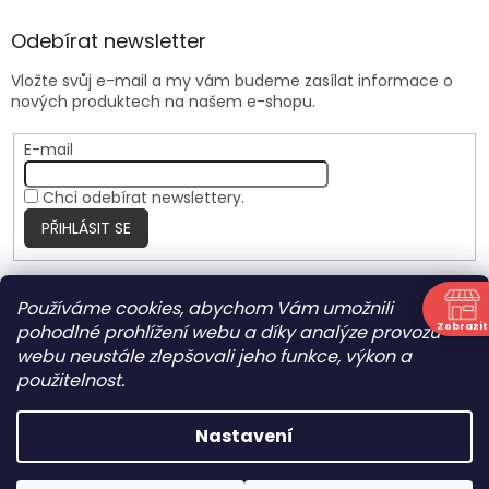
Odebírat newsletter
Vložte svůj e-mail a my vám budeme zasílat informace o
nových produktech na našem e-shopu.
E-mail
Chci odebírat newslettery.
PŘIHLÁSIT SE
Používáme cookies, abychom Vám umožnili
Nite Ize Czech
Zobrazit
pohodlné prohlížení webu a díky analýze provozu
N
webu neustále zlepšovali jeho funkce, výkon a
použitelnost.
Vytvořil Shoptet
Nastavení
Copyright 2026
HARRANT
. Všechna práva vyhrazena.