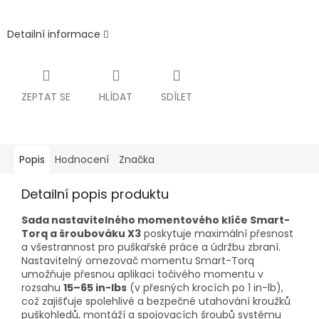
Detailní informace
ZEPTAT SE
HLÍDAT
SDÍLET
Popis
Hodnocení
Značka
Detailní popis produktu
Sada nastavitelného momentového klíče Smart-
Torq a šroubováku X3
poskytuje maximální přesnost
a všestrannost pro puškařské práce a údržbu zbraní.
Nastavitelný omezovač momentu Smart-Torq
umožňuje přesnou aplikaci točivého momentu v
rozsahu
15–65 in-lbs
(v přesných krocích po 1 in-lb),
což zajišťuje spolehlivé a bezpečné utahování kroužků
puškohledů, montáží a spojovacích šroubů systému