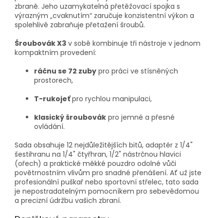
zbraně. Jeho uzamykatelná přetěžovací spojka s
výrazným „cvaknutím“ zaručuje konzistentní výkon a
spolehlivě zabraňuje přetažení šroubů.
Šroubovák X3
v sobě kombinuje tři nástroje v jednom
kompaktním provedení:
ráčnu se 72 zuby
pro práci ve stísněných
prostorech,
T-rukojeť
pro rychlou manipulaci,
klasický šroubovák
pro jemné a přesné
ovládání.
Sada obsahuje 12 nejdůležitějších bitů, adaptér z 1/4"
šestihranu na 1/4" čtyřhran, 1/2" nástrčnou hlavici
(ořech) a praktické měkké pouzdro odolné vůči
povětrnostním vlivům pro snadné přenášení. Ať už jste
profesionální puškař nebo sportovní střelec, tato sada
je nepostradatelným pomocníkem pro sebevědomou
a precizní údržbu vašich zbraní.