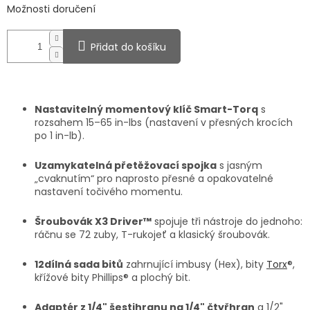
Možnosti doručení
Přidat do košíku
Nastavitelný momentový klíč Smart-Torq
s
rozsahem 15–65 in-lbs (nastavení v přesných krocích
po 1 in-lb).
Uzamykatelná přetěžovací spojka
s jasným
„cvaknutím“ pro naprosto přesné a opakovatelné
nastavení točivého momentu.
Šroubovák X3 Driver™
spojuje tři nástroje do jednoho:
ráčnu se 72 zuby, T-rukojeť a klasický šroubovák.
12dílná sada bitů
zahrnující imbusy (Hex), bity
Torx
®,
křížové bity Phillips® a plochý bit.
Adaptér z 1/4" šestihranu na 1/4" čtyřhran
a 1/2"