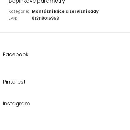
Doplňkové parametry
Kategorie
:
Montážní klíče a servisní sady
EAN
:
813119015953
Z
á
p
a
Facebook
t
í
Pinterest
Instagram