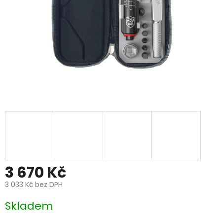
3 670 Kč
3 033 Kč bez DPH
Měrná
Skladem
cena: