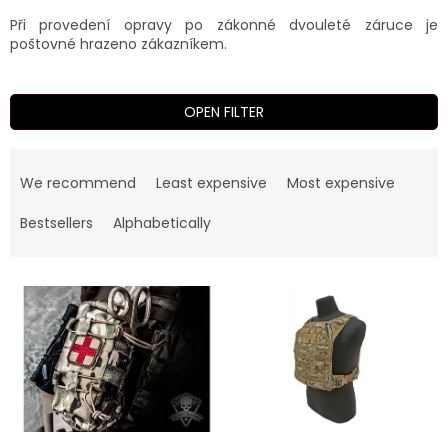
Při provedení opravy po zákonné dvouleté záruce je
poštovné hrazeno zákazníkem.
OPEN FILTER
P
r
We recommend
Least expensive
Most expensive
o
d
Bestsellers
Alphabetically
u
c
L
t
i
s
s
o
t
r
o
t
f
i
p
n
r
g