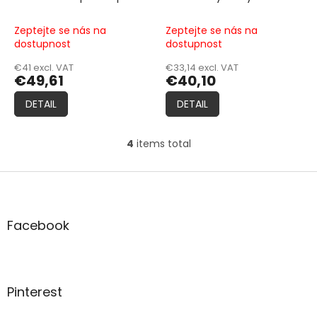
Pouch Laminate MC
Gear Double Pistol Mag
Pouch Laminate MC
Zeptejte se nás na
Zeptejte se nás na
dostupnost
dostupnost
€41 excl. VAT
€33,14 excl. VAT
€49,61
€40,10
DETAIL
DETAIL
4
items total
L
i
s
F
t
o
i
o
n
t
Facebook
g
e
c
r
o
n
t
Pinterest
r
o