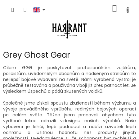
Skip
SHOPP
to
content
CART
Grey Ghost Gear
Cílem GGG je poskytovat profesionálním vojákům,
policistům, uvědomělým občanům a nadšeným střelcům to
nejlepší bojové vybavení na světě. Námi vyrobená výstroj je
průběžně testována a používána v boji již přes patnáct let. Je
výsledkem úspěchů a pádů zkušených vojáků.
Společně jsme získali spoustu zkušeností během výzkumu a
vývoje prováděného v průběhu reálných bojových operací
po celém světe. Těžce jsem pracovali abychom tyto
vydřené lekce odrazili v designu našich výrobků. Naše
vybavení je lehčí, lepé padnoucí a nabízí uživateli lepší
ochranu a užitnou hodnotu než produkty jiných
společností. Uvědomujeme si, že schopnost být rychlejší a