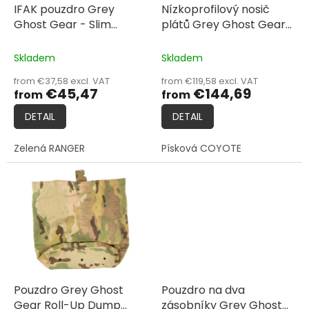
o
IFAK pouzdro Grey
Nízkoprofilový nosič
d
Ghost Gear - Slim
plátů Grey Ghost Gear
u
Medical Pouch
Minimalist
c
Skladem
Skladem
t
from €37,58 excl. VAT
from €119,58 excl. VAT
s
€45,47
€144,69
from
from
DETAIL
DETAIL
Zelená RANGER
Písková COYOTE
Pouzdro Grey Ghost
Pouzdro na dva
Gear Roll-Up Dump
zásobníky Grey Ghost