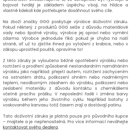
bojovat tvrději je základem úspěchu v boji, na hlídce a
vlastně kdekoli kde potřebujete dosáhnout svého cíle.
Na zboží značky GGG poskytuje výrobce doživotní záruku.
Pokud některý z produktů GGG selže z důvodu materiálové
vady nebo špatné výroby, výrobce jej opraví nebo vymění
zdarma. Výrobce jednoduše říká: pokud je chyba na naší
straně, ať už to zjistíte ihned po vytažení z krabice, nebo v
zákopu uprostřed pouště, opravíme to!
Z této záruky je vyloučeno běžné opotřebení výrobku nebo
roztržení a prodření způsobené nestandardním namáháním
výrobku jako například: přejetí autem, roztržení zachycením
na ostnatém drátu, poškození ohněm nebo nadměrným
teplem, neodborným zásahem do výrobku, poškození nebo
zeslabení materiálu z důvodu kontaktu s chemikáliemi
včetně pracího prášku. V neposlední řadě i změna barvy
výrobku během jeho životního cyklu. Například batohy z
voskovaného kanvasu totiž časem zrají a dostávají patinu.
Tato doživotní záruka je platná pouze pro původního kupce
– majitele a je nepřenositelná. Pro více informací neváhejte
kontaktovat svého dealera
.