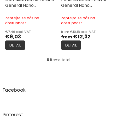
General Nano
General Nano
Protection - Degreaser
Protection - Bore
Cleaner
Cleaning Foam
Zeptejte se nás na
Zeptejte se nás na
dostupnost
dostupnost
€7,46 excl. VAT
from €10,18 excl. VAT
€9,03
€12,32
from
DETAIL
DETAIL
6
items total
L
i
s
F
t
o
i
o
n
t
Facebook
g
e
c
r
o
n
t
Pinterest
r