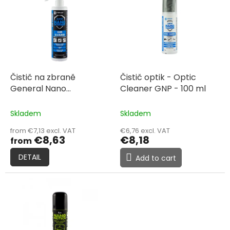
s
s
o
t
r
o
t
f
i
p
n
r
g
o
Čistič na zbraně
Čistič optik - Optic
d
General Nano
Cleaner GNP - 100 ml
u
Protection - Gun
c
Cleaner
Skladem
Skladem
t
from €7,13 excl. VAT
€6,76 excl. VAT
s
€8,63
€8,18
from
DETAIL
Add to cart