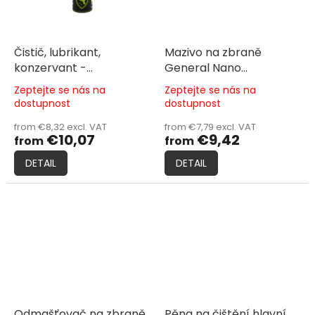
Čistič, lubrikant,
Mazivo na zbraně
konzervant -
General Nano
Nanoprotech Gun
Protection - Gun Oil
Zeptejte se nás na
Zeptejte se nás na
Professional
The
The
dostupnost
dostupnost
average
average
product
product
from €8,32 excl. VAT
from €7,79 excl. VAT
€10,07
€9,42
rating
rating
from
from
is
is
DETAIL
DETAIL
5,0
5,0
out
out
of
of
5
5
stars.
stars.
Odmašťovač na zbraně
Pěna na čištění hlavní