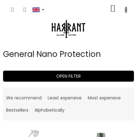
Skip
SHOPP
to
content
CART
General Nano Protection
OPEN FILTER
P
r
We recommend
Least expensive
Most expensive
o
d
Bestsellers
Alphabetically
u
c
L
t
i